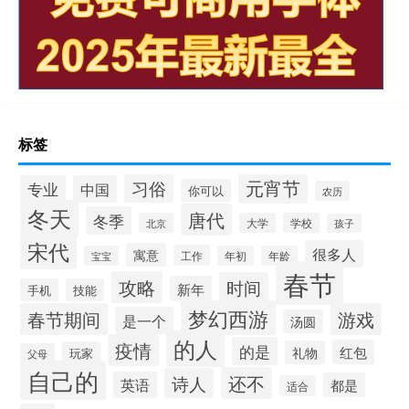
标签
元宵节
习俗
专业
中国
你可以
农历
冬天
唐代
冬季
北京
大学
学校
孩子
宋代
很多人
寓意
工作
宝宝
年初
年龄
春节
攻略
时间
新年
手机
技能
梦幻西游
春节期间
游戏
是一个
汤圆
的人
疫情
的是
红包
礼物
玩家
父母
自己的
还不
诗人
英语
都是
适合