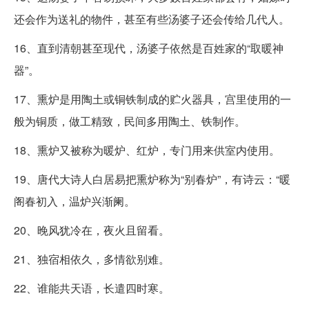
还会作为送礼的物件，甚至有些汤婆子还会传给几代人。
16、直到清朝甚至现代，汤婆子依然是百姓家的“取暖神
器”。
17、熏炉是用陶土或铜铁制成的贮火器具，宫里使用的一
般为铜质，做工精致，民间多用陶土、铁制作。
18、熏炉又被称为暖炉、红炉，专门用来供室内使用。
19、唐代大诗人白居易把熏炉称为“别春炉”，有诗云：“暖
阁春初入，温炉兴渐阑。
20、晚风犹冷在，夜火且留看。
21、独宿相依久，多情欲别难。
22、谁能共天语，长遣四时寒。