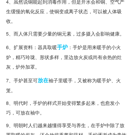
4、虽然说铜能起到消毒作用，但是开水会和铜、空气产
生缓慢的氧化反应，使铜变成离子状态，可以被人体吸
收。
5、而人体只需要少量的铜元素，过多摄入会影响健康。
手炉
6、扩展资料：器具取暖
：手炉是用来暖手的小火
炉，精巧玲珑、形状多样，里边放火炭或尚有余热的灶
灰，炉外加罩。
放在
7、手炉甚至可
袖子里暖手，又被称为暖手炉、火
笼。
8、明代时，手炉的样式开始变得繁多起来，也愈发小
巧，可放在袖中。
9、明朝时人们越来越懂得享受与养生，在手炉中除了放
置取暖的炭灰，还会放些香薰和药材，手炉逐渐成为贵族