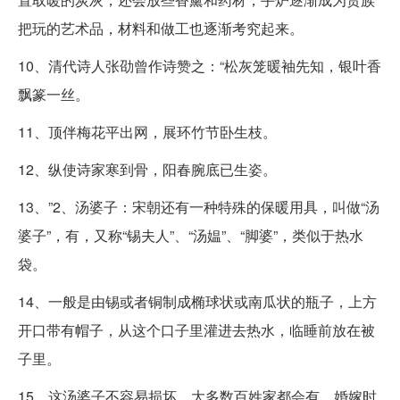
把玩的艺术品，材料和做工也逐渐考究起来。
10、清代诗人张劭曾作诗赞之：“松灰笼暖袖先知，银叶香
飘篆一丝。
11、顶伴梅花平出网，展环竹节卧生枝。
12、纵使诗家寒到骨，阳春腕底已生姿。
13、”2、汤婆子：宋朝还有一种特殊的保暖用具，叫做“汤
婆子”，有，又称“锡夫人”、“汤媪”、“脚婆”，类似于热水
袋。
14、一般是由锡或者铜制成椭球状或南瓜状的瓶子，上方
开口带有帽子，从这个口子里灌进去热水，临睡前放在被
子里。
15、这汤婆子不容易损坏，大多数百姓家都会有，婚嫁时