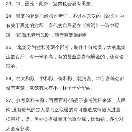
23、”3、熏笼：此外，室内也会设有熏笼。
24、熏笼的起源已经很难考证，不过在东汉的《说文》中
有关于熏笼的注释，唐代的自居易在《宫词》一诗中写
道：“红颜未老恩先断，斜倚熏笼坐到明。
25、”熏笼分为盆和笼两个部分，制作十分精美，大的熏笼
达数百斤，有一米多高，有的甚至是青铜鎏金的，还有珐
琅的。
26、在太和殿、中和殿、保和殿、乾清宫、坤宁宫等处都
设有熏笼，熏笼有大有小，样子十分华丽。
27、参考资料来源：百度百科-汤婆子参考资料来源：人民
网-没有暖气的古人是怎么取暖的有可能造成铜摄入过量，
损害肝，肾，另外会有微量其他重金属，比如铅，多少对
人会有影响。