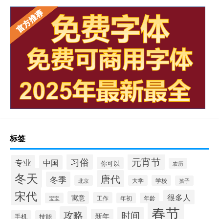
标签
元宵节
习俗
专业
中国
你可以
农历
冬天
唐代
冬季
北京
大学
学校
孩子
宋代
很多人
寓意
工作
宝宝
年初
年龄
春节
攻略
时间
新年
手机
技能