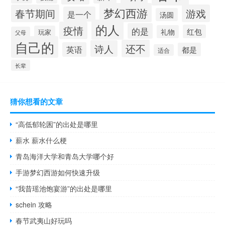
梦幻西游
春节期间
游戏
是一个
汤圆
的人
疫情
的是
红包
礼物
玩家
父母
自己的
还不
诗人
英语
都是
适合
长辈
猜你想看的文章
“高低郁轮囷”的出处是哪里
薪水 薪水什么梗
青岛海洋大学和青岛大学哪个好
手游梦幻西游如何快速升级
“我昔瑶池饱宴游”的出处是哪里
schein 攻略
春节武夷山好玩吗