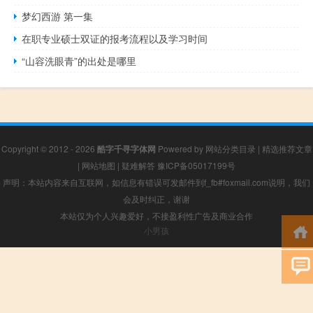
梦幻西游 第一集
在职专业硕士双证的报考流程以及学习时间
“山容洗眼青”的出处是哪里
Copyright © 2012 - 2026
酷字千寻字体网
Powered by
网站分类目录
|
精选推荐文章
|
网站地图
|
疑难解答
豫ICP备05017199号
声明：本站内容来自互联网，如信息有错误可发邮件到f_fb#foxmail.com说明，我们
会及时纠正，谢谢
本站仅为个人兴趣爱好，不接盈利性广告及商业合作
小男孩