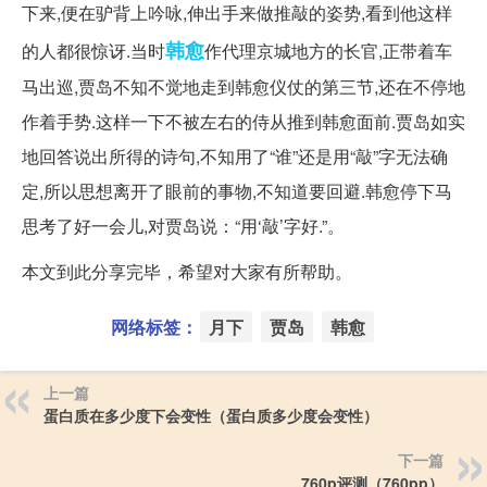
下来,便在驴背上吟咏,伸出手来做推敲的姿势,看到他这样
韩愈
的人都很惊讶.当时
作代理京城地方的长官,正带着车
马出巡,贾岛不知不觉地走到韩愈仪仗的第三节,还在不停地
作着手势.这样一下不被左右的侍从推到韩愈面前.贾岛如实
地回答说出所得的诗句,不知用了“谁”还是用“敲”字无法确
定,所以思想离开了眼前的事物,不知道要回避.韩愈停下马
思考了好一会儿,对贾岛说：“用‘敲’字好.”。
本文到此分享完毕，希望对大家有所帮助。
网络标签：
月下
贾岛
韩愈
上一篇
蛋白质在多少度下会变性（蛋白质多少度会变性）
下一篇
760p评测（760pp）