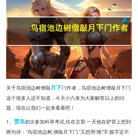
月下
关于鸟宿池边树僧敲
门作者，鸟宿池边树僧敲月下门
这个很多人还不知道，今天小六来为大家解答以上的问
题，现在让我们一起来看看吧！
贾岛
1、
初次参加科举考试,住在京里.一天他在驴背上想到
两句诗：“鸟宿池边树,僧敲月下门.”又想用“推”字,炼字定不