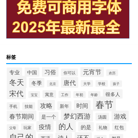
标签
元宵节
习俗
专业
中国
你可以
农历
冬天
唐代
冬季
北京
大学
学校
孩子
宋代
很多人
寓意
工作
宝宝
年初
年龄
春节
攻略
时间
新年
手机
技能
梦幻西游
春节期间
游戏
是一个
汤圆
的人
疫情
的是
红包
礼物
玩家
父母
自己的
还不
诗人