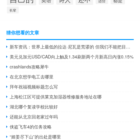
英语
都是
适合
长辈
猜你想看的文章
新车资讯：世界上最低的拉达·尼瓦是荒谬的 但我们不能把目光移开
美元兑加元USD/CAD向上触及1.34刷新两个月新高日内涨0.15%
crashlands攻略犀牛
在北京想学电工去哪里
拜年祝福视频标题怎么写
上海松江区可提供莱克加湿器维修服务地址在哪
湖北哪个复读学校比较好
还能从北京回老家过年吗
侠盗飞车4的任务攻略
“姬姜尽下山”的出处是哪里