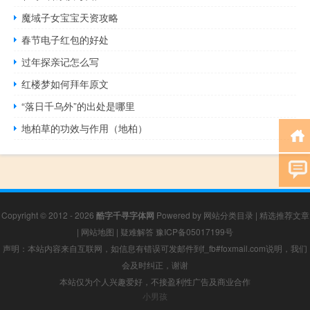
魔域子女宝宝天资攻略
春节电子红包的好处
过年探亲记怎么写
红楼梦如何拜年原文
“落日千乌外”的出处是哪里
地柏草的功效与作用（地柏）
Copyright © 2012 - 2026
酷字千寻字体网
Powered by
网站分类目录
|
精选推荐文章
|
网站地图
|
疑难解答
豫ICP备05017199号
声明：本站内容来自互联网，如信息有错误可发邮件到f_fb#foxmail.com说明，我们
会及时纠正，谢谢
本站仅为个人兴趣爱好，不接盈利性广告及商业合作
小男孩