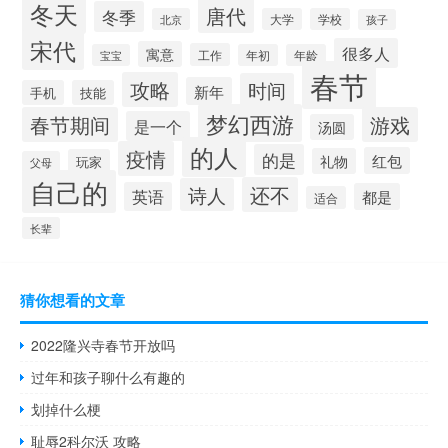
冬天
唐代
冬季
北京
大学
学校
孩子
宋代
很多人
寓意
工作
宝宝
年初
年龄
春节
攻略
时间
新年
手机
技能
梦幻西游
春节期间
游戏
是一个
汤圆
的人
疫情
的是
红包
礼物
玩家
父母
自己的
还不
诗人
英语
都是
适合
长辈
猜你想看的文章
2022隆兴寺春节开放吗
过年和孩子聊什么有趣的
划掉什么梗
耻辱2科尔沃 攻略