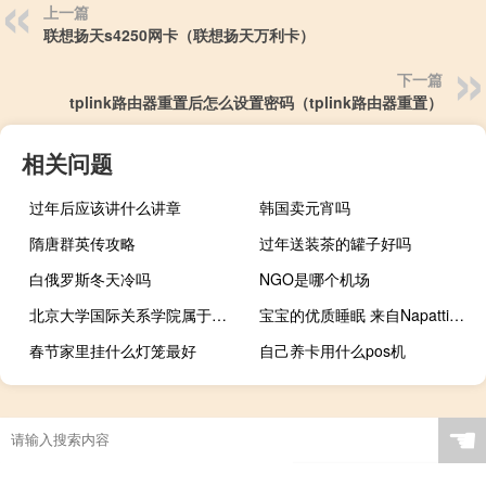
上一篇
联想扬天s4250网卡（联想扬天万利卡）
下一篇
tplink路由器重置后怎么设置密码（tplink路由器重置）
相关问题
过年后应该讲什么讲章
韩国卖元宵吗
隋唐群英传攻略
过年送装茶的罐子好吗
白俄罗斯冬天冷吗
NGO是哪个机场
北京大学国际关系学院属于北大吗
宝宝的优质睡眠 来自Napattiga娜帕蒂卡的守护之约
春节家里挂什么灯笼最好
自己养卡用什么pos机
☚