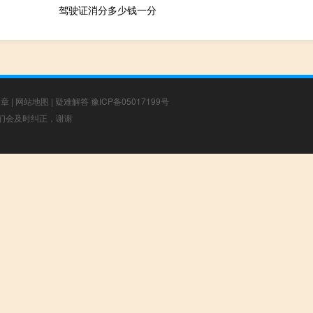
驾驶证消分多少钱一分
文章
|
网站地图
|
疑难解答
豫ICP备05017199号
，我们会及时纠正，谢谢