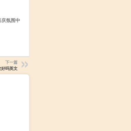
。
喜庆氛围中
下一篇
坟好吗英文