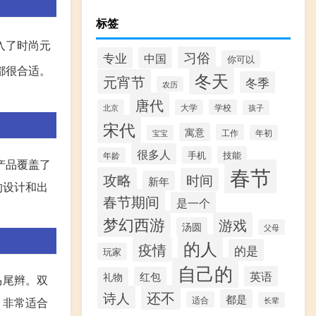
标签
入了时尚元
习俗
专业
中国
你可以
都很合适。
冬天
元宵节
冬季
农历
唐代
北京
大学
学校
孩子
宋代
寓意
工作
宝宝
年初
很多人
手机
技能
年龄
产品覆盖了
春节
攻略
时间
新年
的设计和出
春节期间
是一个
梦幻西游
游戏
汤圆
父母
的人
疫情
的是
玩家
自己的
英语
红包
礼物
马尾辫。双
还不
诗人
都是
适合
，非常适合
长辈