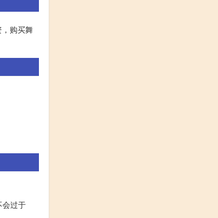
资，购买舞
：
不会过于