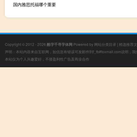
国内雅思托福哪个重要
Copyright © 2012 - 2026
酷字千寻字体网
Powered by
网站分类目录
|
精选推荐
声明：本站内容来自互联网，如信息有错误可发邮件到f_fb#foxmail.com说明
本站仅为个人兴趣爱好，不接盈利性广告及商业合作