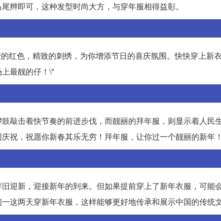
马尾辫即可，这种发型时尚大方，与穿年服相得益彰。
喜庆的红色，精致的刺绣，为你增添节日的喜庆氛围。快快穿上新
上最靓的仔！\"
锣鼓敲击着快节奏的前进步伐，而靓丽的拜年服，则显示着人民
同庆祝，祝愿你新春其乐无穷！拜年服，让你过一个靓丽的新年
辞旧迎新，迎接新年的到来。但如果提前穿上了新年衣服，可能
初一这两天穿新年衣服，这样能够更好地传承和展示中国的传统