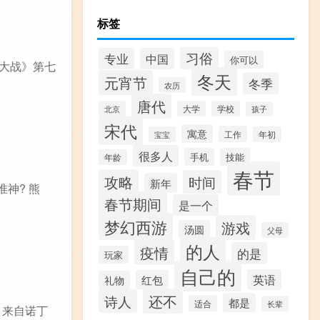
标签
习俗
专业
中国
你可以
尸大战》第七
冬天
元宵节
冬季
农历
唐代
北京
大学
学校
孩子
宋代
寓意
工作
宝宝
年初
很多人
手机
技能
年龄
春节
攻略
时间
新年
准神? 熊
春节期间
是一个
梦幻西游
游戏
汤圆
父母
的人
疫情
的是
玩家
自己的
英语
红包
礼物
还不
诗人
都是
适合
长辈
 来自诺丁