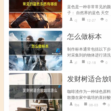
蓝色是一种非常常见的颜
子： 自然界的蓝色 天空 
cj
12-27
0
怎么做标本
制作标本通常包括以下步骤
对采集到的物体进行清洗
zl
12-18
0
发财树适合放
咖啡渣作为一种绿色原料
散撒在家中栽培的喜好酸
fbs
08-03
0