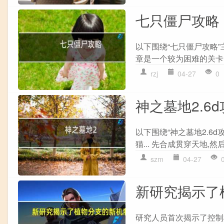
七只僵尸攻略
以下围绕“七只僵尸攻略”
章是一个较为困难的关卡,
rzj
04-27
0
神之墓地2.6
以下围绕“神之墓地2.6
猫... 先合成贯穿天地,然后
szm
04-27
新研究揭示了
研究人员首次揭示了控制