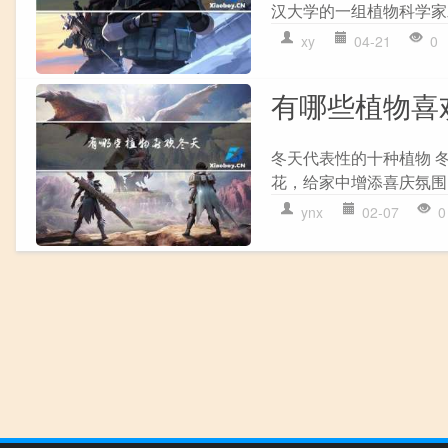
汉大学的一组植物科学家
xy
04-21
0
有哪些植物喜
冬天代表性的十种植物 
花，给家中增添喜庆氛围
ynx
02-07
0