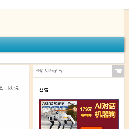
☚
艺，以“说
公告