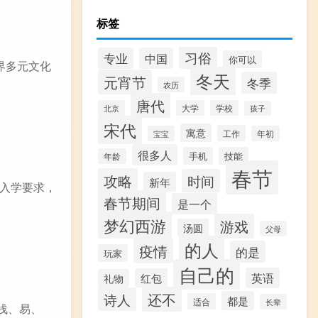
标签
习俗
专业
中国
你可以
界多元文化
冬天
元宵节
冬季
农历
唐代
北京
大学
学校
孩子
宋代
寓意
工作
宝宝
年初
很多人
手机
技能
年龄
春节
攻略
时间
新年
入学要求，
春节期间
是一个
梦幻西游
游戏
汤圆
父母
的人
疫情
的是
玩家
自己的
英语
红包
礼物
还不
诗人
都是
适合
长辈
浅、易、