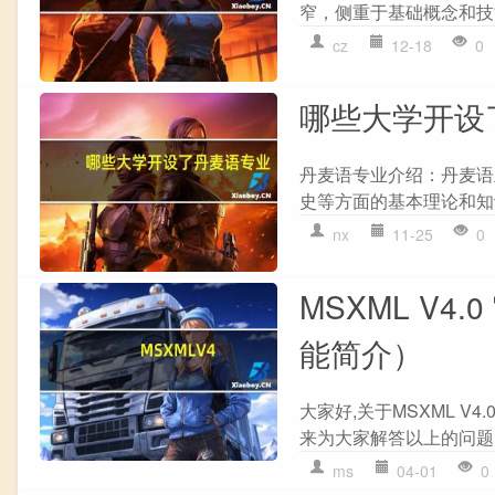
窄，侧重于基础概念和技能
cz
12-18
0
哪些大学开设
丹麦语专业介绍：丹麦语
史等方面的基本理论和知
nx
11-25
0
MSXML V4
能简介）
大家好,关于MSXML V
来为大家解答以上的问题，
ms
04-01
0