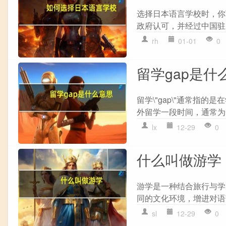
选择日本语言学校时，你可
政府认可，并经过中国驻日本
rh
01-01
0
留学gap是什
留学\"gap\"通常指
外留学一段时间，通常为一
lx
12-29
0
什么叫做游学
游学是一种结合旅行与学
同的文化环境，增进对语
sl
12-29
0