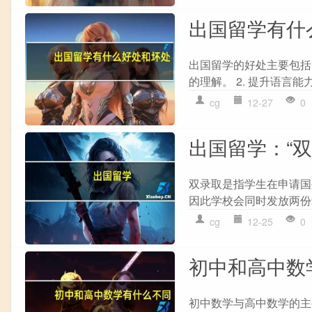
出国留学有什
出国留学的好处主要包括
的理解。 2. 提升语言能
cg
12-27
0
出国留学：“双
双录取是指学生在申请国
因此学校会同时发放两份录
cg
12-25
0
初中和高中数
初中数学与高中数学的主