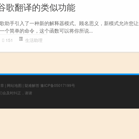
谷歌翻译的类似功能
歌助手引入了一种新的解释器模式。顾名思义，新模式允许您让
一个简单的命令，这个函数可以将你所说...
151
生活助理
文章
|
网站地图
|
疑难解答
豫ICP备05017199号
，我们会及时纠正，谢谢