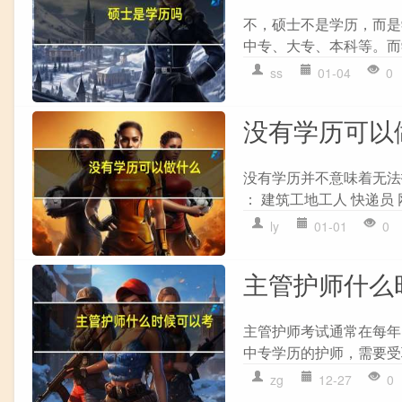
不，硕士不是学历，而是
中专、大专、本科等。而
ss
01-04
0
没有学历可以
没有学历并不意味着无法
： 建筑工地工人 快递员 网
ly
01-01
0
主管护师什么
主管护师考试通常在每年
中专学历的护师，需要受聘
zg
12-27
0