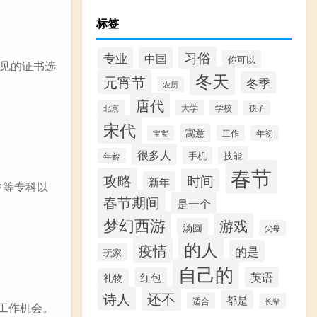
标签
习俗
专业
中国
你可以
见的证书选
冬天
元宵节
冬季
农历
唐代
北京
大学
学校
孩子
宋代
寓意
工作
宝宝
年初
很多人
手机
技能
年龄
春节
攻略
时间
新年
中等专科以
春节期间
是一个
梦幻西游
游戏
汤圆
父母
的人
疫情
的是
玩家
自己的
英语
红包
礼物
还不
诗人
都是
适合
长辈
工作机会。