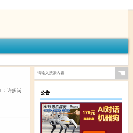
☚
 ：许多岗
公告