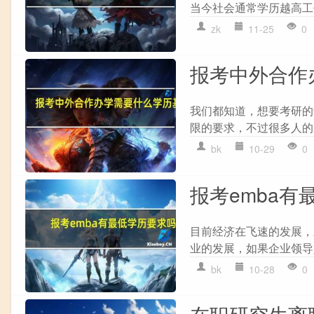
当今社会通常学历越高工
zk
11-25
0
报考中外合作
我们都知道，想要考研的
限的要求，不过很多人的
bk
10-29
0
报考emba有
目前经济在飞速的发展，
业的发展，如果企业领导
bk
10-28
0
在职研究生离