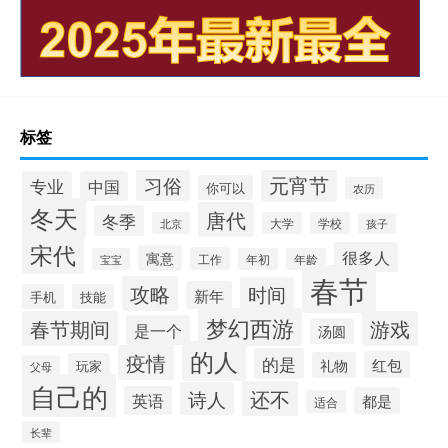
标签
元宵节
习俗
专业
中国
你可以
农历
冬天
唐代
冬季
北京
大学
学校
孩子
宋代
很多人
寓意
工作
宝宝
年初
年龄
春节
攻略
时间
新年
手机
技能
梦幻西游
春节期间
游戏
是一个
汤圆
的人
疫情
的是
红包
礼物
玩家
父母
自己的
还不
诗人
英语
都是
适合
长辈