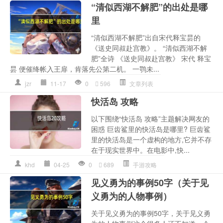
“清似西湖不解肥”的出处是哪
里
“清似西湖不解肥”出自宋代释宝昙的
《送史同叔赴宫教》。 “清似西湖不解
肥”全诗 《送史同叔赴宫教》 宋代 释宝
昙 便催绛帐入王扉，肯落先公第二机。 一鹗未...
jzr
11-17
0
596
文章列表
快活岛 攻略
以下围绕“快活岛 攻略”主题解决网友的
困惑 巨齿鲨里的快活岛是哪里? 巨齿鲨
里的快活岛是一个虚构的地方,它并不存
在于现实世界中。在电影中,快...
khd
04-25
0
689
手游攻略
见义勇为的事例50字（关于见
义勇为的人物事例）
关于见义勇为的事例50字，关于见义勇