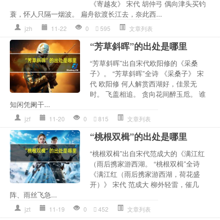
《寄越友》 宋代 胡仲弓 偶向津头买钓
蓑，怀人只隔一烟波。 扁舟欲渡长江去，奈此西...
jzh
11-22
0
595
文章列表
“芳草斜晖”的出处是哪里
“芳草斜晖”出自宋代欧阳修的《采桑
子》。 “芳草斜晖”全诗 《采桑子》 宋
代 欧阳修 何人解赏西湖好，佳景无
时。 飞盖相追。 贪向花间醉玉卮。 谁
知闲凭阑干...
jzf
11-20
0
815
文章列表
“桃根双楫”的出处是哪里
“桃根双楫”出自宋代范成大的《满江红
（雨后携家游西湖。 “桃根双楫”全诗
《满江红（雨后携家游西湖，荷花盛
开）》 宋代 范成大 柳外轻雷，催几
阵、雨丝飞急...
jzt
11-19
0
452
文章列表