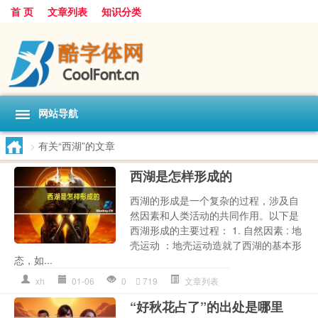
首 页
文章列表
知识分类
网站导航
>
有关“西湖”的文章
西湖是怎样形成的
西湖的形成是一个复杂的过程，涉及自
然因素和人类活动的共同作用。以下是
西湖形成的主要过程： 1. 自然因素 : 地
壳运动 ：地壳运动造就了西湖的基本形
态，如...
xh
01-06
0
719
文章列表
“好秋花占了”的出处是哪里