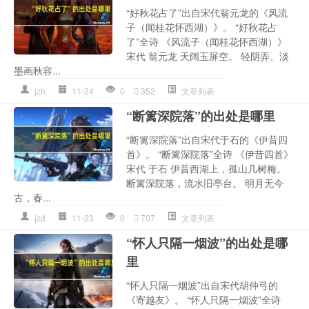
“好秋花占了”出自宋代翁元龙的《风流
子（闻桂花怀西湖）》。 “好秋花占
了”全诗 《风流子（闻桂花怀西湖）》
宋代 翁元龙 天阔玉屏空。 轻阴弄、淡
墨画秋容...
jzh
11-24
0
352
文章列表
“断篱深院落”的出处是哪里
“断篱深院落”出自宋代于石的《伊昔四
首》。 “断篱深院落”全诗 《伊昔四首》
宋代 于石 伊昔西湖上，孤山几树梅。
断篱深院落，流水旧亭台。 明月无今
古，春...
jzd
11-23
0
707
文章列表
“怀人只隔一烟波”的出处是哪
里
“怀人只隔一烟波”出自宋代胡仲弓的
《寄越友》。 “怀人只隔一烟波”全诗