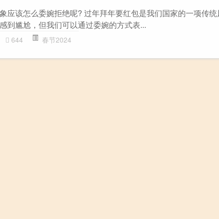
象应该怎么委婉拒绝呢? 过年拜年要红包是我们国家的一项传统
感到尴尬，但我们可以通过委婉的方式表...
644
春节2024