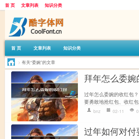
首 页
文章列表
知识分类
首 页
文章列表
知识分类
>
有关“委婉”的文章
拜年怎么委婉
过年怎么委婉的收红包？
要勇敢地抢红包、收红包
bnz
02-11
0
过年如何对付