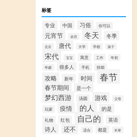
标签
习俗
专业
中国
你可以
冬天
元宵节
冬季
农历
唐代
北京
大学
学校
孩子
宋代
寓意
工作
宝宝
年初
很多人
手机
技能
年龄
春节
攻略
时间
新年
春节期间
是一个
梦幻西游
游戏
汤圆
父母
的人
疫情
的是
玩家
自己的
英语
红包
礼物
还不
诗人
都是
适合
长辈