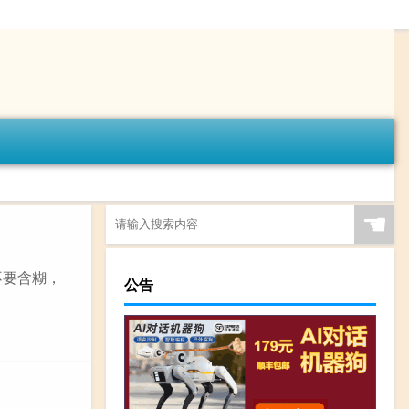
☚
不要含糊，
公告