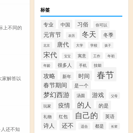
标签
习俗
专业
中国
你可以
际上不同的
冬天
元宵节
冬季
农历
唐代
北京
大学
学校
孩子
宋代
寓意
工作
宝宝
年初
很多人
手机
技能
年龄
春节
攻略
时间
新年
大家解答以
春节期间
是一个
梦幻西游
游戏
汤圆
父母
的人
疫情
的是
玩家
自己的
英语
红包
礼物
还不
诗人
都是
适合
长辈
多人还不知