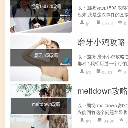
以下围绕“纪元1503 攻略
起来,我是这次事件的直接受
jy1
05-02
0
磨牙小鸡攻略
以下围绕“磨牙小鸡攻略
那种? 我经历过一个可怕又
lyx
05-01
0
meltdown攻略
以下围绕“meltdown
兴能回答这个问题苹果售后
mel
04-30
0