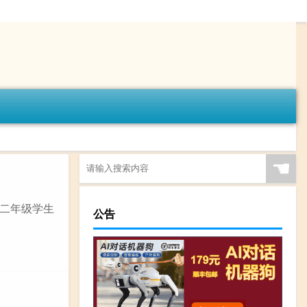
☚
二年级学生
公告