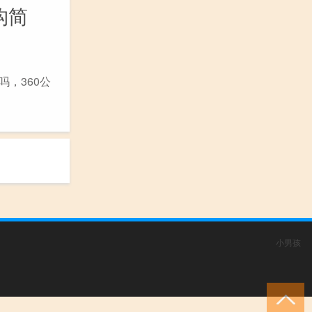
构简
吗，360公
小男孩