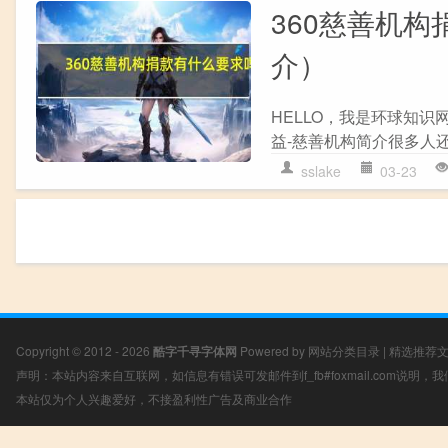
360慈善机构
介）
HELLO，我是环球知识
益-慈善机构简介很多人还
sslake
03-23
Copyright © 2012 - 2026
酷字千寻字体网
Powered by
网站分类目录
|
精选推荐
声明：本站内容来自互联网，如信息有错误可发邮件到f_fb#foxmail.com说明
本站仅为个人兴趣爱好，不接盈利性广告及商业合作