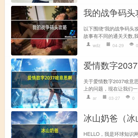
我的战争码头
以下围绕“我的战争码头
故事有不同的通关天数,我经
wdz
04-29
爱情数字203
关于爱情数字2037啥
上的问题，现在让我们一起来
ar
03-27
0
冰山奶爸（冰
HELLO，我是环球知