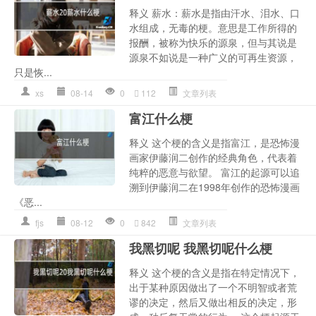
释义 薪水：薪水是指由汗水、泪水、口
水组成，无毒的梗。意思是工作所得的
报酬，被称为快乐的源泉，但与其说是
源泉不如说是一种广义的可再生资源，
只是恢...
xs
08-14
0
112
文章列表
富江什么梗
释义 这个梗的含义是指富江，是恐怖漫
画家伊藤润二创作的经典角色，代表着
纯粹的恶意与欲望。 富江的起源可以追
溯到伊藤润二在1998年创作的恐怖漫画
《恶...
fjs
08-12
0
842
文章列表
我黑切呢 我黑切呢什么梗
释义 这个梗的含义是指在特定情况下，
出于某种原因做出了一个不明智或者荒
谬的决定，然后又做出相反的决定，形