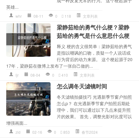
成一种反复无常的行为。 这个梗起源于
英雄...
whr
08-11
0
118
文章列表
梁静茹给的勇气什么梗？梁静
茹给的勇气是什么意思什么梗
释义 梗的含义很简单：梁静茹给的勇气
是指以嘲讽的口吻，质疑一个人说话或
行为背后的动力来源。 这个梗起源于20
17年，梁静茹在微博上发布了一张自己做的...
ljr
08-04
0
410
文章列表
怎么调冬天滤镜时间
冬天滤镜拍摄技巧 光遇新季节窗户拍照
怎么p？ 在光遇新季节窗户拍照后期处
理中，我们可以通过以下几点来提升照
片的效果。 首先，调整光影对比度可以
增强画面...
zld
02-16
0
853
春节2024