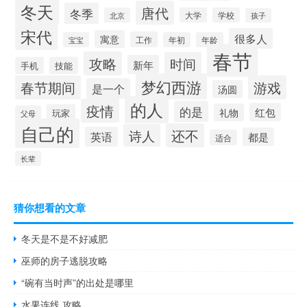
冬天
唐代
冬季
北京
大学
学校
孩子
宋代
很多人
寓意
工作
宝宝
年初
年龄
春节
攻略
时间
新年
手机
技能
梦幻西游
春节期间
游戏
是一个
汤圆
的人
疫情
的是
红包
礼物
玩家
父母
自己的
还不
诗人
英语
都是
适合
长辈
猜你想看的文章
冬天是不是不好减肥
巫师的房子逃脱攻略
“碗有当时声”的出处是哪里
水果连线 攻略