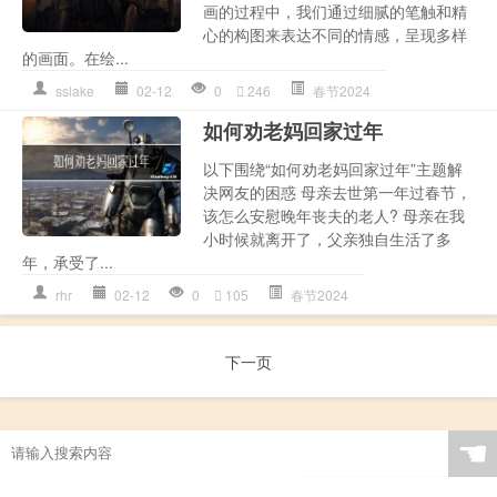
画的过程中，我们通过细腻的笔触和精
心的构图来表达不同的情感，呈现多样
的画面。在绘...
sslake
02-12
0
246
春节2024
如何劝老妈回家过年
以下围绕“如何劝老妈回家过年”主题解
决网友的困惑 母亲去世第一年过春节，
该怎么安慰晚年丧夫的老人? 母亲在我
小时候就离开了，父亲独自生活了多
年，承受了...
rhr
02-12
0
105
春节2024
下一页
☚