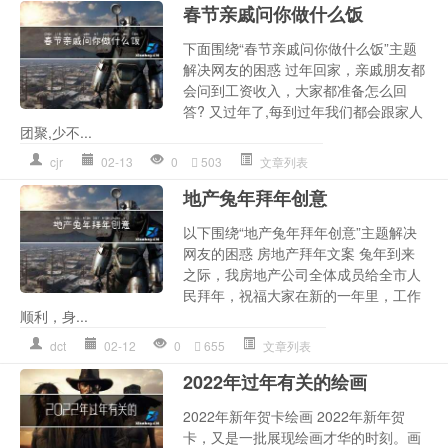
春节亲戚问你做什么饭
下面围绕“春节亲戚问你做什么饭”主题
解决网友的困惑 过年回家，亲戚朋友都
会问到工资收入，大家都准备怎么回
答? 又过年了,每到过年我们都会跟家人
团聚,少不...
cjr
02-13
0
503
文章列表
地产兔年拜年创意
以下围绕“地产兔年拜年创意”主题解决
网友的困惑 房地产拜年文案 兔年到来
之际，我房地产公司全体成员给全市人
民拜年，祝福大家在新的一年里，工作
顺利，身...
dct
02-12
0
655
文章列表
2022年过年有关的绘画
2022年新年贺卡绘画 2022年新年贺
卡，又是一批展现绘画才华的时刻。画