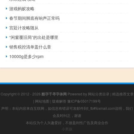
游戏蚂蚁攻略
春节期间脚底有响声正常吗
宫廷计攻略随从
“闲窗覆旧局”的出处是哪里
销售税控清单盖什么章
10000g是多少rpm
Copyright © 2012 - 2026
酷字千寻字体网
Powered by
网站分类目录
|
精选推荐文章
|
网站地图
|
疑难解答
豫ICP备05017199号
声明：本站内容来自互联网，如信息有错误可发邮件到f_fb#foxmail.com说明，我们
会及时纠正，谢谢
本站仅为个人兴趣爱好，不接盈利性广告及商业合作
小男孩