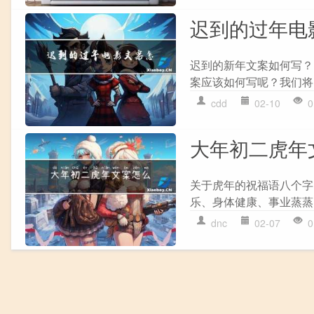
迟到的过年电
迟到的新年文案如何写？
案应该如何写呢？我们将围
cdd
02-10
0
大年初二虎年
关于虎年的祝福语八个字
乐、身体健康、事业蒸蒸
dnc
02-07
0