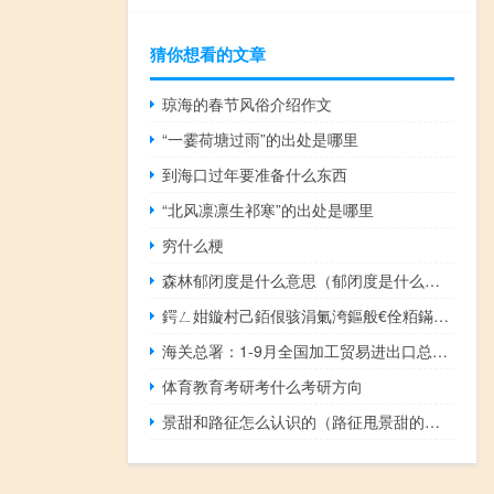
猜你想看的文章
琼海的春节风俗介绍作文
“一霎荷塘过雨”的出处是哪里
到海口过年要准备什么东西
“北风凛凛生祁寒”的出处是哪里
穷什么梗
森林郁闭度是什么意思（郁闭度是什么意思）
鍔ㄥ姏鏇村己銆佷骇涓氭洿鏂般€佺粨鏋勬洿浼樷€斺€旀矆闃抽珮璐ㄩ噺鍙戝睍涓€绾胯瀵?, 到底什么情况嘞
海关总署：1-9月全国加工贸易进出口总值5.57万亿元 占全国外贸进出口总值的18.1
体育教育考研考什么考研方向
景甜和路征怎么认识的（路征甩景甜的真相）