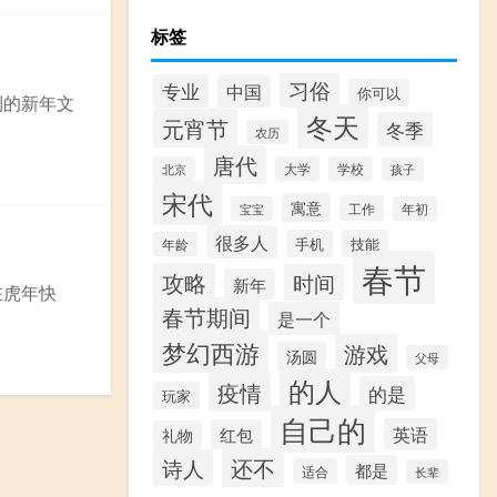
标签
习俗
专业
中国
你可以
到的新年文
冬天
元宵节
冬季
农历
唐代
北京
大学
学校
孩子
宋代
寓意
工作
宝宝
年初
很多人
手机
技能
年龄
春节
攻略
时间
新年
在虎年快
春节期间
是一个
梦幻西游
游戏
汤圆
父母
的人
疫情
的是
玩家
自己的
英语
红包
礼物
还不
诗人
都是
适合
长辈