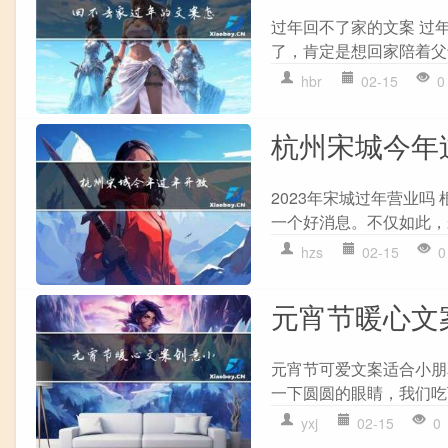
过年回不了家的文案 过
了，肯定是想回家陪着父
hbr
02-15
0
杭州宋城今年
2023年宋城过年营业吗
一个好消息。不仅如此，
hzs
02-15
0
元宵节暖心文
元宵节可爱文案适合小朋
一下圆圆的眼睛，我们吃
yxj
02-15
0