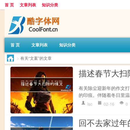
首 页
文章列表
知识分类
首 页
文章列表
知识分类
>
有关“文案”的文章
描述春节大扫
有关除尘迎新年的作文打
的印痕。伴随着冬日里温暖
lsc
02-16
0
回不去家过年