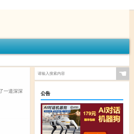
☚
了一道深深
公告