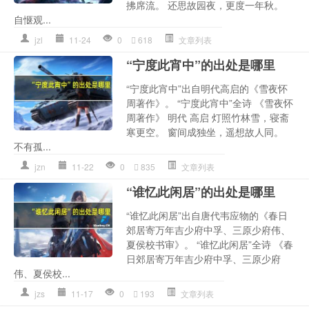
拂席流。 还思故园夜，更度一年秋。
自惬观...
jzl
11-24
0
618
文章列表
“宁度此宵中”的出处是哪里
“宁度此宵中”出自明代高启的《雪夜怀
周著作》。 “宁度此宵中”全诗 《雪夜怀
周著作》 明代 高启 灯照竹林雪，寝斋
寒更空。 窗间成独坐，遥想故人同。
不有孤...
jzn
11-22
0
835
文章列表
“谁忆此闲居”的出处是哪里
“谁忆此闲居”出自唐代韦应物的《春日
郊居寄万年吉少府中孚、三原少府伟、
夏侯校书审》。 “谁忆此闲居”全诗 《春
日郊居寄万年吉少府中孚、三原少府
伟、夏侯校...
jzs
11-17
0
193
文章列表