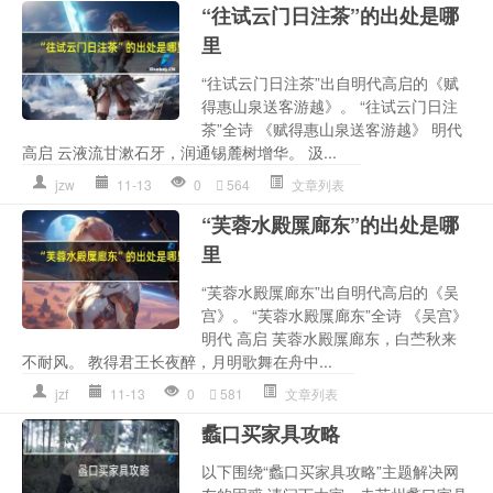
“往试云门日注茶”的出处是哪
里
“往试云门日注茶”出自明代高启的《赋
得惠山泉送客游越》。 “往试云门日注
茶”全诗 《赋得惠山泉送客游越》 明代
高启 云液流甘漱石牙，润通锡麓树增华。 汲...
jzw
11-13
0
564
文章列表
“芙蓉水殿屟廊东”的出处是哪
里
“芙蓉水殿屟廊东”出自明代高启的《吴
宫》。 “芙蓉水殿屟廊东”全诗 《吴宫》
明代 高启 芙蓉水殿屟廊东，白苎秋来
不耐风。 教得君王长夜醉，月明歌舞在舟中...
jzf
11-13
0
581
文章列表
蠡口买家具攻略
以下围绕“蠡口买家具攻略”主题解决网