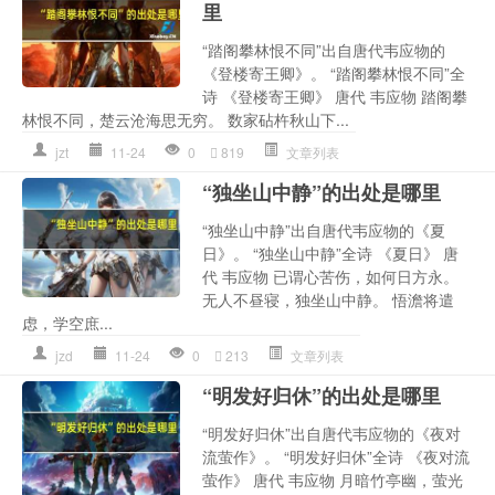
里
“踏阁攀林恨不同”出自唐代韦应物的
《登楼寄王卿》。 “踏阁攀林恨不同”全
诗 《登楼寄王卿》 唐代 韦应物 踏阁攀
林恨不同，楚云沧海思无穷。 数家砧杵秋山下...
jzt
11-24
0
819
文章列表
“独坐山中静”的出处是哪里
“独坐山中静”出自唐代韦应物的《夏
日》。 “独坐山中静”全诗 《夏日》 唐
代 韦应物 已谓心苦伤，如何日方永。
无人不昼寝，独坐山中静。 悟澹将遣
虑，学空庶...
jzd
11-24
0
213
文章列表
“明发好归休”的出处是哪里
“明发好归休”出自唐代韦应物的《夜对
流萤作》。 “明发好归休”全诗 《夜对流
萤作》 唐代 韦应物 月暗竹亭幽，萤光