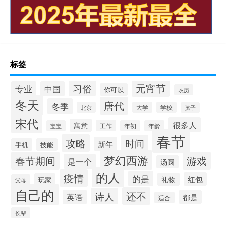
标签
元宵节
习俗
专业
中国
你可以
农历
冬天
唐代
冬季
北京
大学
学校
孩子
宋代
很多人
寓意
工作
宝宝
年初
年龄
春节
攻略
时间
新年
手机
技能
梦幻西游
春节期间
游戏
是一个
汤圆
的人
疫情
的是
红包
礼物
玩家
父母
自己的
还不
诗人
英语
都是
适合
长辈