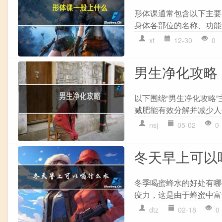
形体课通常包含以下主要
身体各部位的名称、功能以及
xt
12-30
0
男生净化攻略
以下围绕“男生净化攻略
减肥能有效分解并减少人体
nsj
05-02
0
冬天早上可以
冬季喝蜜蜂水的好处有哪
疫力，这是由于蜂蜜中富
dtz
02-18
0