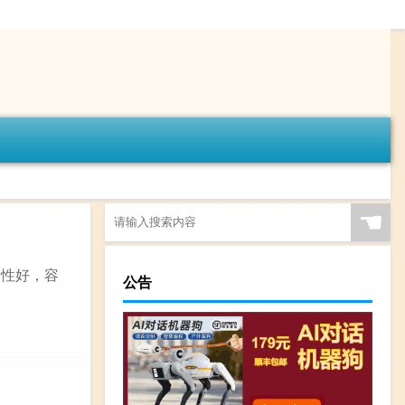
☚
韧性好，容
公告