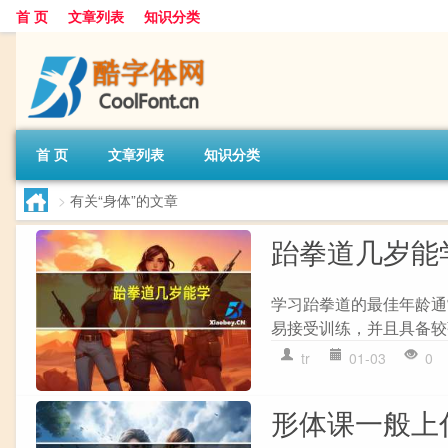
首 页
文章列表
知识分类
首 页
文章列表
知识分类
>
有关“身体”的文章
跆拳道几岁能
学习跆拳道的最佳年龄通
易接受训练，并且具备较强
tr
01-03
0
形体课一般上