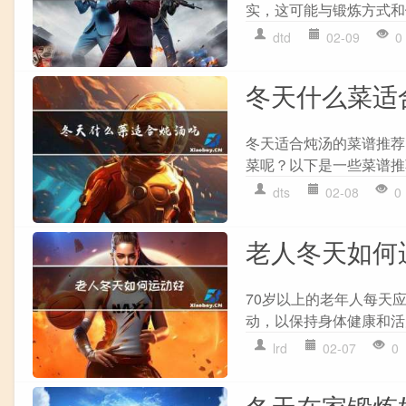
实，这可能与锻炼方式和
dtd
02-09
0
冬天什么菜适
冬天适合炖汤的菜谱推荐
菜呢？以下是一些菜谱推荐：
dts
02-08
0
老人冬天如何
70岁以上的老年人每天
动，以保持身体健康和活
lrd
02-07
0
冬天在家锻炼