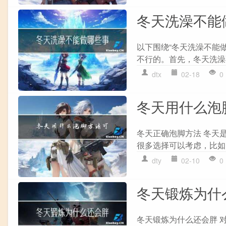
冬天洗澡不能
以下围绕“冬天洗澡不能
不行的。首先，冬天洗澡
dtx
02-18
0
冬天用什么泡
冬天正确泡脚方法 冬天
很多选择可以考虑，比如
dty
02-10
0
冬天锻炼为什
冬天锻炼为什么还会胖 