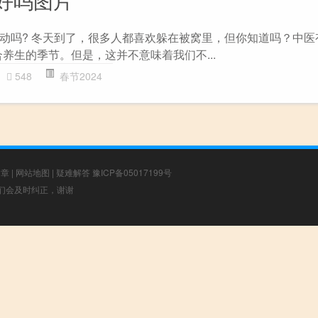
动吗? 冬天到了，很多人都喜欢躲在被窝里，但你知道吗？中医
养生的季节。但是，这并不意味着我们不...
548
春节2024
文章
|
网站地图
|
疑难解答
豫ICP备05017199号
，我们会及时纠正，谢谢