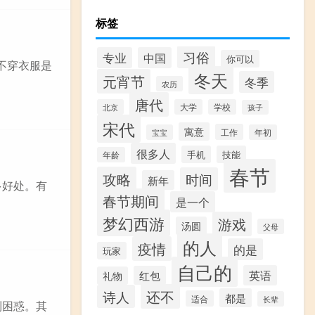
标签
习俗
专业
中国
你可以
不穿衣服是
冬天
元宵节
冬季
农历
唐代
北京
大学
学校
孩子
宋代
寓意
工作
宝宝
年初
很多人
手机
技能
年龄
春节
攻略
时间
新年
多好处。有
春节期间
是一个
梦幻西游
游戏
汤圆
父母
的人
疫情
的是
玩家
自己的
英语
红包
礼物
还不
诗人
都是
适合
长辈
到困惑。其