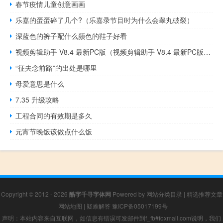
春节疫情儿童创意画画
乐嘉的蛋蛋碎了几个?（乐嘉录节目时为什么会睾丸破裂）
深蓝色的裤子配什么颜色的鞋子好看
视频剪辑助手 V8.4 最新PC版（视频剪辑助手 V8.4 最新PC版功能简介）
“征夫念前路”的出处是哪里
母爱意思是什么
7.35 升级攻略
工程合同的有效期是多久
元宵节晚饭该做点什么饭
Copyright © 2012 - 2026
酷字千寻字体网
Powered by
网站分类目录
|
精选推荐文章
|
网站地图
|
疑难解答
豫ICP备05017199号
声明：本站内容来自互联网，如信息有错误可发邮件到f_fb#foxmail.com说明，我们