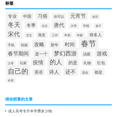
标签
元宵节
习俗
专业
中国
你可以
农历
冬天
唐代
冬季
北京
大学
学校
孩子
宋代
很多人
寓意
工作
宝宝
年初
年龄
春节
攻略
时间
新年
手机
技能
梦幻西游
春节期间
游戏
是一个
汤圆
的人
疫情
的是
红包
礼物
玩家
父母
自己的
还不
诗人
英语
都是
适合
长辈
猜你想看的文章
成人高考专升本学费多少钱