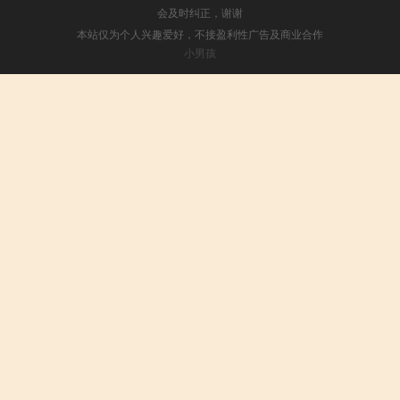
会及时纠正，谢谢
本站仅为个人兴趣爱好，不接盈利性广告及商业合作
小男孩