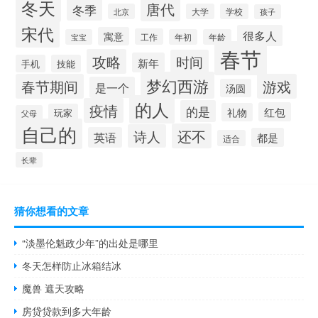
冬天
唐代
冬季
北京
大学
学校
孩子
宋代
很多人
寓意
工作
宝宝
年初
年龄
春节
攻略
时间
新年
手机
技能
梦幻西游
春节期间
游戏
是一个
汤圆
的人
疫情
的是
红包
礼物
玩家
父母
自己的
还不
诗人
英语
都是
适合
长辈
猜你想看的文章
“淡墨伦魁政少年”的出处是哪里
冬天怎样防止冰箱结冰
魔兽 遮天攻略
房贷贷款到多大年龄