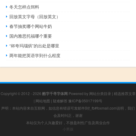
冬天怎样点饵料
回放英文字母（回放英文）
春节抽奖哪个网站牛奶
国内雅思托福哪个重要
“杯夸玛瑙烘”的出处是哪里
两年能把英语学到什么程度
Copyright © 2012 - 2026
酷字千寻字体网
Powered by
网站分类目录
|
精选推荐文章
|
网站地图
|
疑难解答
豫ICP备05017199号
声明：本站内容来自互联网，如信息有错误可发邮件到f_fb#foxmail.com说明，我们
会及时纠正，谢谢
本站仅为个人兴趣爱好，不接盈利性广告及商业合作
小男孩