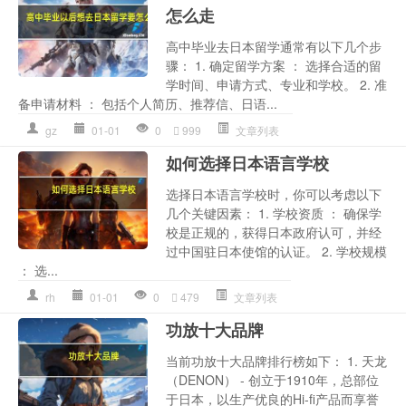
怎么走
高中毕业去日本留学通常有以下几个步
骤： 1. 确定留学方案 ： 选择合适的留
学时间、申请方式、专业和学校。 2. 准
备申请材料 ： 包括个人简历、推荐信、日语...
gz
01-01
0
999
文章列表
如何选择日本语言学校
选择日本语言学校时，你可以考虑以下
几个关键因素： 1. 学校资质 ： 确保学
校是正规的，获得日本政府认可，并经
过中国驻日本使馆的认证。 2. 学校规模
： 选...
rh
01-01
0
479
文章列表
功放十大品牌
当前功放十大品牌排行榜如下： 1. 天龙
（DENON） - 创立于1910年，总部位
于日本，以生产优良的Hi-fi产品而享誉