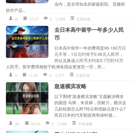
业内，是全球知名的家庭影院、音频和
软件产品...
gf
12-27
0
283
文章列表
去日本高中留学一年多少人民
币
日本高中留学一年的费用是90-160万日
元不等，1日元约等于0.06元人民币，
所以兑换成人民币大约在5.7万到10万
人民币。留学费用相较于欧洲各国会更便宜一些，所...
rr
11-25
0
277
文章列表
急速横滨攻略
以下围绕“急速横滨攻略”主题解决网友
的困惑 马牌，米其林，倍耐力，横滨这
几款轮胎怎么样?特点和优缺点是什么?
而且日本的汽车制造商和保时捷...
jsh
05-03
0
698
手游攻略