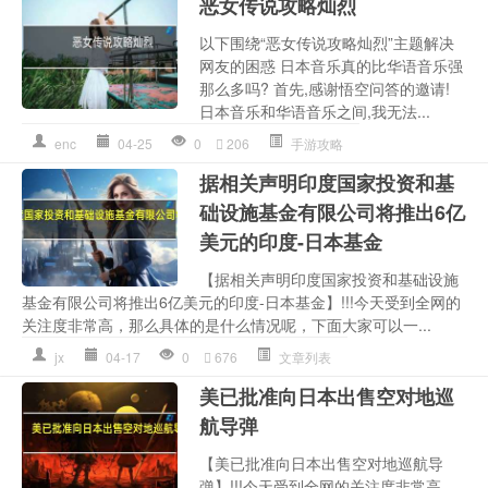
恶女传说攻略灿烈
以下围绕“恶女传说攻略灿烈”主题解决
网友的困惑 日本音乐真的比华语音乐强
那么多吗? 首先,感谢悟空问答的邀请!
日本音乐和华语音乐之间,我无法...
enc
04-25
0
206
手游攻略
据相关声明印度国家投资和基
础设施基金有限公司将推出6亿
美元的印度-日本基金
【据相关声明印度国家投资和基础设施
基金有限公司将推出6亿美元的印度-日本基金】!!!今天受到全网的
关注度非常高，那么具体的是什么情况呢，下面大家可以一...
jx
04-17
0
676
文章列表
美已批准向日本出售空对地巡
航导弹
【美已批准向日本出售空对地巡航导
弹】!!!今天受到全网的关注度非常高，