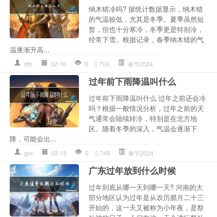
纳木错冷吗? 据统计数据显示，纳木错
的气温较低，尤其是冬季。夏季虽然短
暂，但也十分寒冷，冬季更是特别冷，
经常下雪。根据记录，春季纳木错的气
温逐渐升高...
dtn
02-16
0
703
春节2024
过年前下雨降温叫什么
过年前下雨降温叫什么 过年之前还会冷
吗？根据一般情况分析，过年之前的天
气通常会陆续转冷，特别是在北方地
区。随着冬季的深入，气温会逐渐下
降，可能会出...
gnr
02-15
0
748
春节2024
广东过年放到什么时候
过年到底从哪一天到哪一天? 河南的大
部分地区认为过年是从农历腊月二十三
开始的，这一天又被称为小年夜，是祭