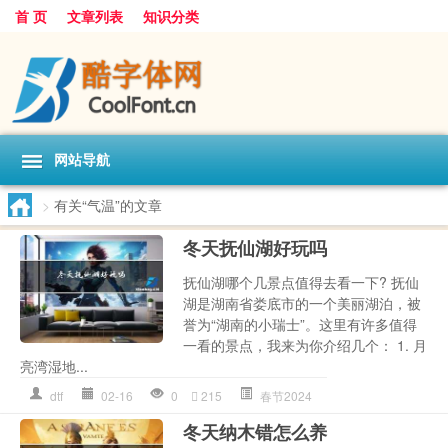
首 页
文章列表
知识分类
网站导航
>
有关“气温”的文章
冬天抚仙湖好玩吗
抚仙湖哪个几景点值得去看一下? 抚仙
湖是湖南省娄底市的一个美丽湖泊，被
誉为“湖南的小瑞士”。这里有许多值得
一看的景点，我来为你介绍几个： 1. 月
亮湾湿地...
dtf
02-16
0
215
春节2024
冬天纳木错怎么养