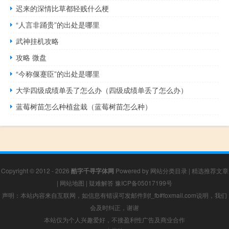
迟来的深情比草都轻贱什么梗
“人言非踊贵”的出处是哪里
武神挂机攻略
攻略 微盘
“今称偃蹇臣”的出处是哪里
大学四级成绩单丢了怎么办（四级成绩单丢了怎么办）
蓝莓树苗怎么种植盆栽（蓝莓树苗怎么种）
Copyright © 2012 - 2026
酷字千寻字体网
Powered by
网站分类目录
|
精选推荐文章
|
网站地图
|
疑难解答
豫ICP备05017199号
声明：本站内容来自互联网，如信息有错误可发邮件到f_fb#foxmail.com说明，我们
会及时纠正，谢谢
本站仅为个人兴趣爱好，不接盈利性广告及商业合作