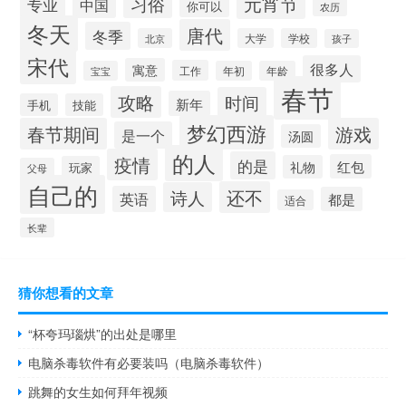
元宵节
习俗
专业
中国
你可以
农历
冬天
唐代
冬季
北京
大学
学校
孩子
宋代
很多人
寓意
工作
宝宝
年初
年龄
春节
攻略
时间
新年
手机
技能
梦幻西游
春节期间
游戏
是一个
汤圆
的人
疫情
的是
红包
礼物
玩家
父母
自己的
还不
诗人
英语
都是
适合
长辈
猜你想看的文章
“杯夸玛瑙烘”的出处是哪里
电脑杀毒软件有必要装吗（电脑杀毒软件）
跳舞的女生如何拜年视频