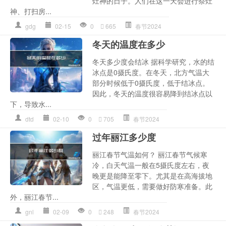
灶神的日子。人们在这一天会进行祭灶
神、打扫房...
gdg
02-15
0
665
春节2024
冬天的温度在多少
冬天多少度会结冰 据科学研究，水的结
冰点是0摄氏度。在冬天，北方气温大
部分时候低于0摄氏度，低于结冰点。
因此，冬天的温度很容易降到结冰点以
下，导致水...
dtd
02-10
0
705
春节2024
过年丽江多少度
丽江春节气温如何？ 丽江春节气候寒
冷，白天气温一般在5摄氏度左右，夜
晚更是能降至零下。尤其是在高海拔地
区，气温更低，需要做好防寒准备。此
外，丽江春节...
gnl
02-09
0
248
春节2024