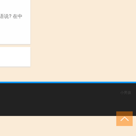
说? 在中
小男孩