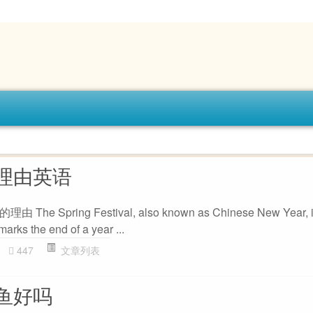
理由英语
pring Festival, also known as Chinese New Year, is a
 marks the end of a year ...
447
文章列表
鱼好吗