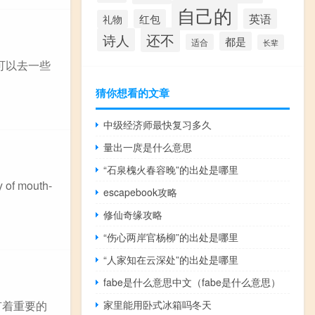
自己的
英语
红包
礼物
还不
诗人
都是
适合
长辈
可以去一些
猜你想看的文章
中级经济师最快复习多久
量出一庹是什么意思
“石泉槐火春容晚”的出处是哪里
 of mouth-
escapebook攻略
修仙奇缘攻略
“伤心两岸官杨柳”的出处是哪里
“人家知在云深处”的出处是哪里
fabe是什么意思中文（fabe是什么意思）
家里能用卧式冰箱吗冬天
有着重要的