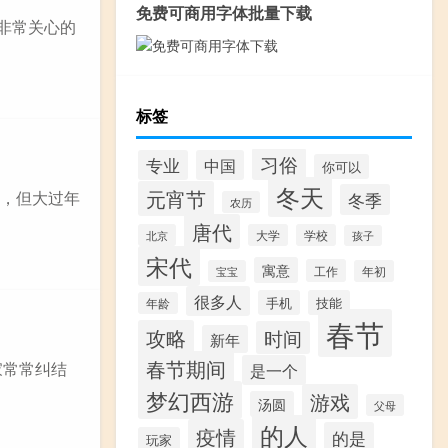
免费可商用字体批量下载
非常关心的
标签
习俗
专业
中国
你可以
冬天
元宵节
了，但大过年
冬季
农历
唐代
北京
大学
学校
孩子
宋代
寓意
工作
宝宝
年初
很多人
手机
技能
年龄
春节
攻略
时间
新年
春节期间
家常常纠结
是一个
梦幻西游
游戏
汤圆
父母
的人
疫情
的是
玩家