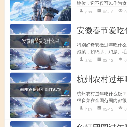
地位，它不仅可以作为食
gns
02-12
0
安徽春节爱吃
特别好奇安徽过年吃什么
泡菜，如鸭胗、鸡胗、毛
ahc
02-12
0
杭州农村过年
杭州农村过年吃什么饭？
很多菜在全国范围内都很
hzn
02-12
0
象征团圆过年