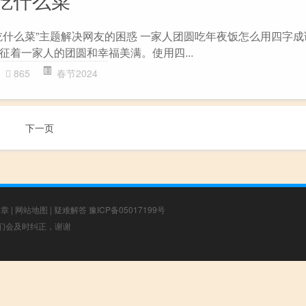
吃什么菜”主题解决网友的困惑 一家人团圆吃年夜饭怎么用四字成语
征着一家人的团圆和幸福美满。使用四...
865
春节2024
下一页
文章
|
网站地图
|
疑难解答
豫ICP备05017199号
，我们会及时纠正，谢谢