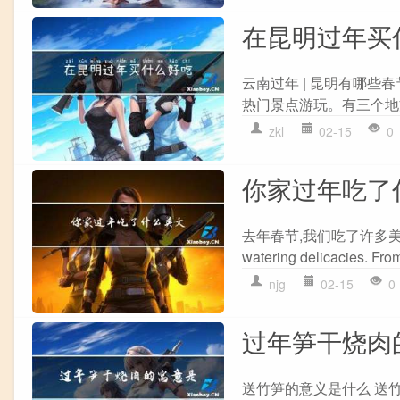
在昆明过年买
云南过年 | 昆明有哪
热门景点游玩。有三个地方
zkl
02-15
0
你家过年吃了
去年春节,我们吃了许多美食 Last Sp
watering delicacies. From
njg
02-15
0
过年笋干烧肉
送竹笋的意义是什么 送