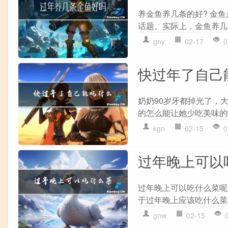
养金鱼养几条的好? 金
话题。实际上，金鱼养几
gny
02-17
0
快过年了自己
奶奶90岁牙都掉光了，
的怎么能让她少吃美味的
kgn
02-15
0
过年晚上可以
过年晚上可以吃什么菜呢
于过年晚上应该吃什么菜
gnw
02-15