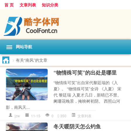
首 页
文章列表
知识分类
网站导航
>
有关“南风”的文章
“物情殊可笑”的出处是哪里
“物情殊可笑”出自宋代黎廷瑞的《入
夏》。 “物情殊可笑”全诗 《入夏》 宋
代 黎廷瑞 入夏才几日，新晴已不禁。
阑珊花晚景，掩映树初阴。 西照山河
影，南风天...
jzw
11-15
0
350
文章列表
冬天暖阴天怎么钓鱼