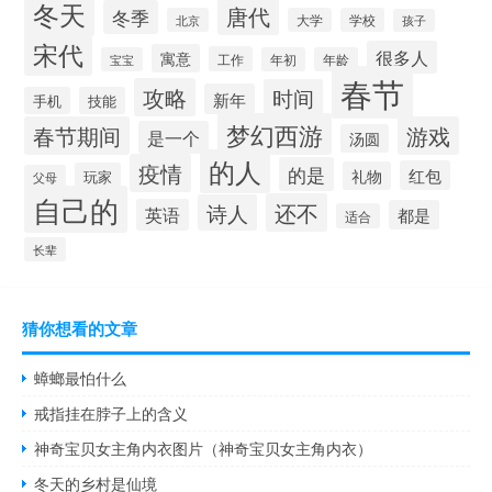
冬天
唐代
冬季
北京
大学
学校
孩子
宋代
很多人
寓意
工作
宝宝
年初
年龄
春节
攻略
时间
新年
手机
技能
梦幻西游
春节期间
游戏
是一个
汤圆
的人
疫情
的是
红包
礼物
玩家
父母
自己的
还不
诗人
英语
都是
适合
长辈
猜你想看的文章
蟑螂最怕什么
戒指挂在脖子上的含义
神奇宝贝女主角内衣图片（神奇宝贝女主角内衣）
冬天的乡村是仙境