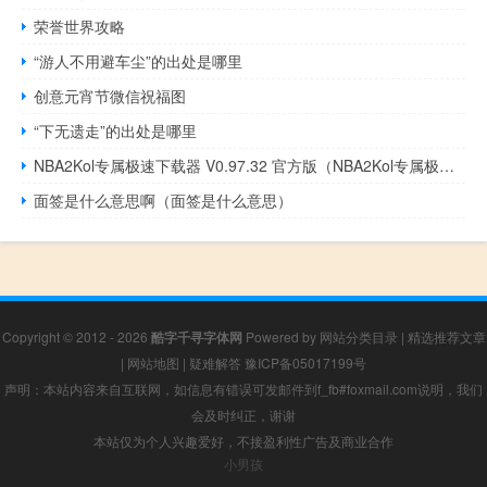
荣誉世界攻略
“游人不用避车尘”的出处是哪里
创意元宵节微信祝福图
“下无遗走”的出处是哪里
NBA2Kol专属极速下载器 V0.97.32 官方版（NBA2Kol专属极速下载器 V0.97.32 官方版功能简介）
面签是什么意思啊（面签是什么意思）
Copyright © 2012 - 2026
酷字千寻字体网
Powered by
网站分类目录
|
精选推荐文章
|
网站地图
|
疑难解答
豫ICP备05017199号
声明：本站内容来自互联网，如信息有错误可发邮件到f_fb#foxmail.com说明，我们
会及时纠正，谢谢
本站仅为个人兴趣爱好，不接盈利性广告及商业合作
小男孩