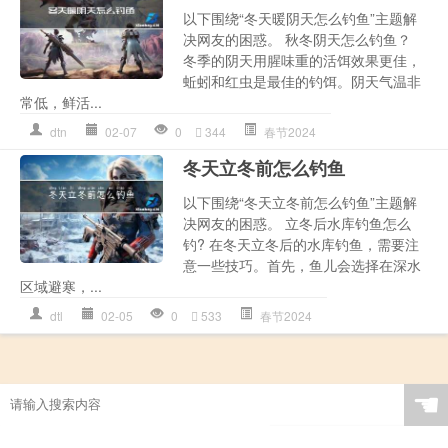
以下围绕“冬天暖阴天怎么钓鱼”主题解
决网友的困惑。 秋冬阴天怎么钓鱼？
冬季的阴天用腥味重的活饵效果更佳，
蚯蚓和红虫是最佳的钓饵。阴天气温非
常低，鲜活...
dtn
02-07
0
344
春节2024
冬天立冬前怎么钓鱼
以下围绕“冬天立冬前怎么钓鱼”主题解
决网友的困惑。 立冬后水库钓鱼怎么
钓? 在冬天立冬后的水库钓鱼，需要注
意一些技巧。首先，鱼儿会选择在深水
区域避寒，...
dtl
02-05
0
533
春节2024
☚