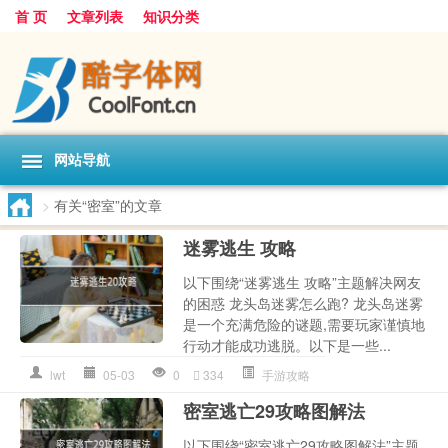
首 页
文章列表
知识分类
网站导航
>
有关“密室”的文章
迷雾逃生 攻略
以下围绕“迷雾逃生 攻略”主题解决网友
的困惑 龙头岛迷雾怎么跑? 龙头岛迷雾
是一个充满危险的谜题,需要玩家谨慎地
行动才能成功逃脱。以下是一些...
lwt
05-03
0
334
手游攻略
密室逃亡29攻略图解法
以下围绕“密室逃亡29攻略图解法”主题