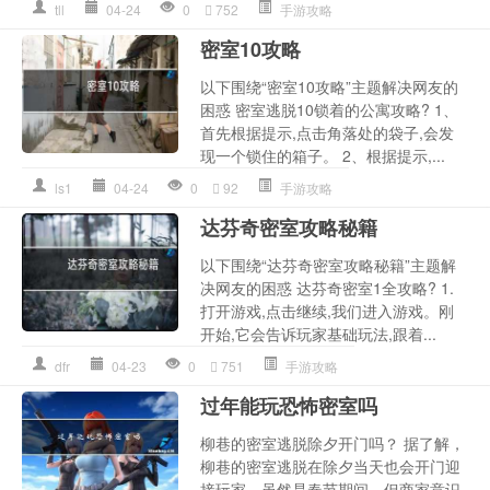
tll
04-24
0
752
手游攻略
密室10攻略
以下围绕“密室10攻略”主题解决网友的
困惑 密室逃脱10锁着的公寓攻略? 1、
首先根据提示,点击角落处的袋子,会发
现一个锁住的箱子。 2、根据提示,...
ls1
04-24
0
92
手游攻略
达芬奇密室攻略秘籍
以下围绕“达芬奇密室攻略秘籍”主题解
决网友的困惑 达芬奇密室1全攻略? 1.
打开游戏,点击继续,我们进入游戏。刚
开始,它会告诉玩家基础玩法,跟着...
dfr
04-23
0
751
手游攻略
过年能玩恐怖密室吗
柳巷的密室逃脱除夕开门吗？ 据了解，
柳巷的密室逃脱在除夕当天也会开门迎
接玩家。虽然是春节期间，但商家意识