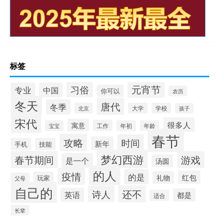
标签
元宵节
习俗
专业
中国
你可以
农历
冬天
唐代
冬季
北京
大学
学校
孩子
宋代
很多人
寓意
工作
宝宝
年初
年龄
春节
攻略
时间
新年
手机
技能
梦幻西游
春节期间
游戏
是一个
汤圆
的人
疫情
的是
红包
礼物
玩家
父母
自己的
还不
诗人
英语
都是
适合
长辈