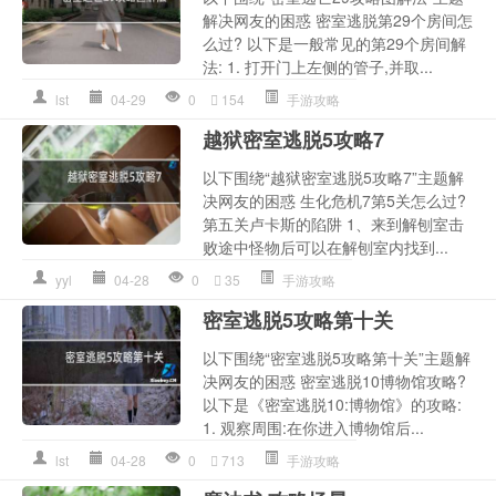
解决网友的困惑 密室逃脱第29个房间怎
么过? 以下是一般常见的第29个房间解
法: 1. 打开门上左侧的管子,并取...
lst
04-29
0
154
手游攻略
越狱密室逃脱5攻略7
以下围绕“越狱密室逃脱5攻略7”主题解
决网友的困惑 生化危机7第5关怎么过?
第五关卢卡斯的陷阱 1、来到解刨室击
败途中怪物后可以在解刨室内找到...
yyl
04-28
0
35
手游攻略
密室逃脱5攻略第十关
以下围绕“密室逃脱5攻略第十关”主题解
决网友的困惑 密室逃脱10博物馆攻略?
以下是《密室逃脱10:博物馆》的攻略:
1. 观察周围:在你进入博物馆后...
lst
04-28
0
713
手游攻略