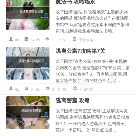
魔法书 攻略场景
以下围绕“魔法书 攻略场景”主题解决网
友的困惑 魔法图书馆怎么过? 在魔法图
书馆中,玩家需要通过探索不同的书架和
房间,找到并收集各种魔法书籍...
lfs
04-25
0
161
手游攻略
逃离公寓7攻略第7关
以下围绕“逃离公寓7攻略第7关”主题解
决网友的困惑 密室逃脱17守护公寓，第
16关，详细攻略? 6、再点墙上图画,用
放大镜照数字下方的红色圆点,记...
tlg
04-25
0
195
手游攻略
逃离密室 攻略
以下围绕“逃离密室 攻略”主题解决网友
的困惑 密室逃脱绝境系列11逃离监狱攻
略? 1. 一开始进入游戏,然后点击镜子,
获得一个密码。 2. 然后点击桌...