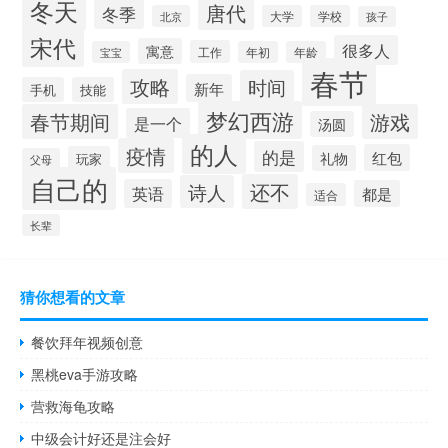
冬天
唐代
冬季
北京
大学
学校
孩子
宋代
很多人
寓意
工作
宝宝
年初
年龄
春节
攻略
时间
新年
手机
技能
梦幻西游
春节期间
游戏
是一个
汤圆
的人
疫情
的是
红包
礼物
玩家
父母
自己的
还不
诗人
英语
都是
适合
长辈
猜你想看的文章
餐饮拜年视频创意
黑桃eva手游攻略
营救海龟攻略
中级会计好还是注会好