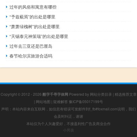
过年的风俗和寓意有哪些
“予兹藐焉”的出处是哪里
“萧萧绿槐树”的出处是哪里
“天锡泰元神策瑞”的出处是哪里
过年去三亚还是巴厘岛
春节哈尔滨旅游合适吗
Copyright © 2012 - 2026
酷字千寻字体网
Powered by
网站分类目录
|
精选推荐文章
|
网站地图
|
疑难解答
豫ICP备05017199号
声明：本站内容来自互联网，如信息有错误可发邮件到f_fb#foxmail.com说明，我们
会及时纠正，谢谢
本站仅为个人兴趣爱好，不接盈利性广告及商业合作
小男孩