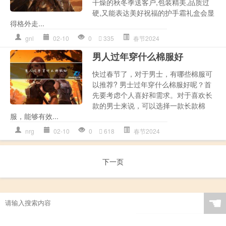
干燥的秋冬季送客户,包装精美,品质过
硬,又能表达美好祝福的护手霜礼盒会显
得格外走...
gnl
02-10
0
335
春节2024
男人过年穿什么棉服好
快过春节了，对于男士，有哪些棉服可
以推荐? 男士过年穿什么棉服好呢？首
先要考虑个人喜好和需求。对于喜欢长
款的男士来说，可以选择一款长款棉
服，能够有效...
nrg
02-10
0
618
春节2024
下一页
☚