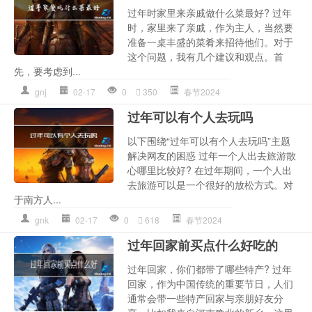
过年时家里来亲戚做什么菜最好? 过年
时，家里来了亲戚，作为主人，当然要
准备一桌丰盛的菜肴来招待他们。对于
这个问题，我有几个建议和观点。首
先，要考虑到...
gnj
02-17
0
350
春节2024
过年可以有个人去玩吗
以下围绕“过年可以有个人去玩吗”主题
解决网友的困惑 过年一个人出去旅游散
心哪里比较好? 在过年期间，一个人出
去旅游可以是一个很好的放松方式。对
于南方人...
gnk
02-17
0
618
春节2024
过年回家前买点什么好吃的
过年回家，你们都带了哪些特产? 过年
回家，作为中国传统的重要节日，人们
通常会带一些特产回家与亲朋好友分