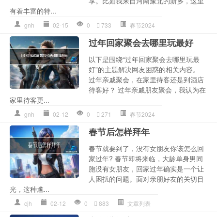
享。比如我来自河南豫北的新乡，这里
有着丰富的特...
gnh
02-15
0
733
春节2024
过年回家聚会去哪里玩最好
以下是围绕“过年回家聚会去哪里玩最
好”的主题解决网友困惑的相关内容。
过年亲戚聚会，在家里待客还是到酒店
待客好？ 过年亲戚朋友聚会，我认为在
家里待客更...
gnh
02-12
0
271
春节2024
春节后怎样拜年
春节就要到了，没有女朋友你该怎么回
家过年? 春节即将来临，大龄单身男同
胞没有女朋友，回家过年确实是一个让
人困扰的问题。面对亲朋好友的关切目
光，这种尴...
cjh
02-12
0
883
文章列表