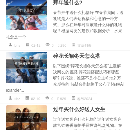
拜年送什么?
春节拜年送什么礼物好 在春节期间，送
礼物是人们表达祝福和心意的一种方
式。那么在拜年时应该送什么样的礼物
呢？根据网友的建议和数据分析，水果
礼盒是一个...
bns
02-12
0
290
文章列表
碎花长裙冬天怎么搭
以下围绕“碎花长裙冬天怎么搭”主题解
决网友的困惑 碎花裙搭配技巧有哪些
呀? 碎花裙，谁还不是小公主咋地? 万
众期待的H&M合作款终于公布了!在继Al
exander...
shz
02-10
0
929
春节2024
过年买什么好送人女生
过年送女客户什么礼物? 过年送女客户
故宫锦鲤香氛护手霜唇膏礼盒礼物。在