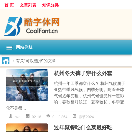
首 页
文章列表
知识分类
网站导航
>
有关“可以选择”的文章
杭州冬天裤子穿什么外套
杭州一年四季都穿什么？ 杭州气候属于
亚热带季风气候，四季分明。随着全球
气候逐年变暖，杭州气候也受到一定影
响，春秋相对较短，夏季较长，冬季变
化不是很...
hzd
02-18
0
264
春节2024
过年聚餐吃什么菜最好吃