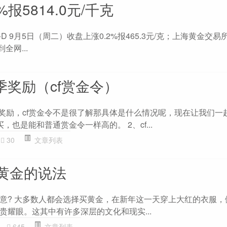
%报5814.0元/千克
 9月5日（周二）收盘上涨0.2%报465.3元/克；上海黄金交易所
全网...
赛季奖励（cf赏金令）
赛季奖励，cf赏金令不是很了解那具体是什么情况呢，现在让我们一
买，也是能和普通赏金令一样高的。 2、cf...
30
文章列表
黄金的说法
意? 大多数人都会选择买黄金，在新年这一天穿上大红的衣服，
贵耀眼。这其中有许多深层的文化和现实...
645
文章列表