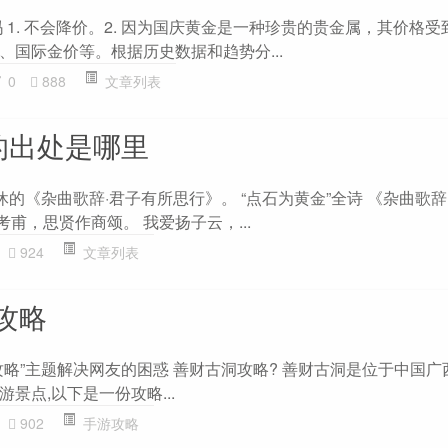
吗 1. 不会降价。2. 因为国庆黄金是一种珍贵的贵金属，其价格
、国际金价等。根据历史数据和趋势分...
0
888
文章列表
的出处是哪里
休的《杂曲歌辞·君子有所思行》。 “点石为黄金”全诗 《杂曲歌辞
考甫，思贤作商颂。 我爱扬子云，...
924
文章列表
攻略
攻略”主题解决网友的困惑 善财古洞攻略? 善财古洞是位于中国广
景点,以下是一份攻略...
902
手游攻略