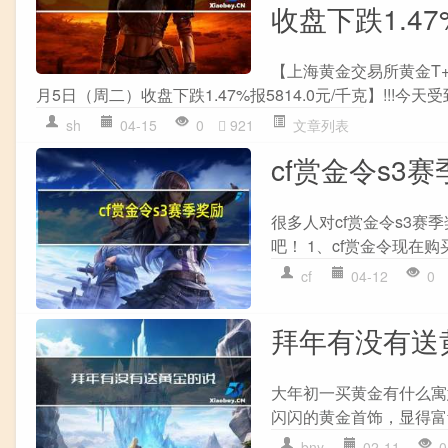
收盘下跌1.47
【上海黄金交易所黄金T+D
月5日（周二）收盘下跌1.47%报5814.0元/千克】!!!今天受到
sh
04-15
0
921
文章列表
cf赏金令s3
很多人对cf赏金令s3
吧！ 1、cf赏金令现在购
cf
04-12
0
拜年有没有送
大年初一买黄金有什么寓
闪闪的黄金首饰，显得富
bny
02-11
0