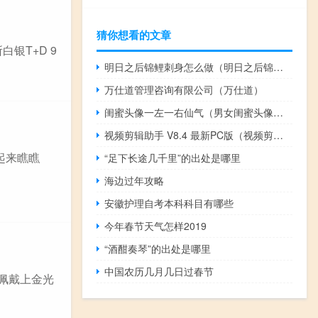
猜你想看的文章
白银T+D 9
明日之后锦鲤刺身怎么做（明日之后锦鲤刺身配方攻略 快吧手游）
万仕道管理咨询有限公司（万仕道）
闺蜜头像一左一右仙气（男女闺蜜头像一左一右）
视频剪辑助手 V8.4 最新PC版（视频剪辑助手 V8.4 最新PC版功能简介）
起来瞧瞧
“足下长途几千里”的出处是哪里
海边过年攻略
安徽护理自考本科科目有哪些
今年春节天气怎样2019
“酒酣奏琴”的出处是哪里
中国农历几月几日过春节
佩戴上金光