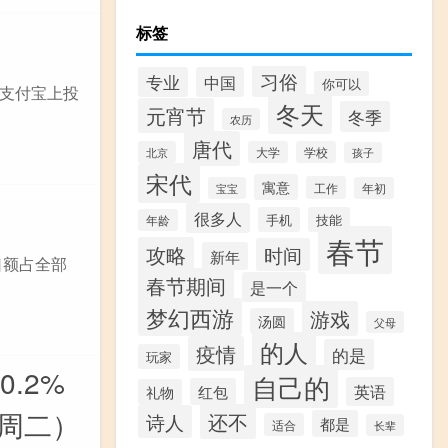
标签
习俗
专业
中国
你可以
在支付宝上投
冬天
元宵节
冬季
农历
唐代
北京
大学
学校
孩子
宋代
寓意
工作
宝宝
年初
很多人
手机
技能
年龄
春节
攻略
时间
新年
口额占全部
春节期间
是一个
梦幻西游
游戏
汤圆
父母
的人
疫情
的是
玩家
.2%
自己的
英语
红包
礼物
（周二）
还不
诗人
都是
适合
长辈