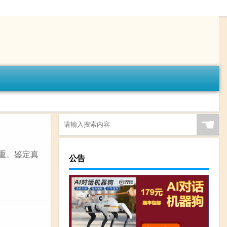
☚
称重、鉴定真
公告