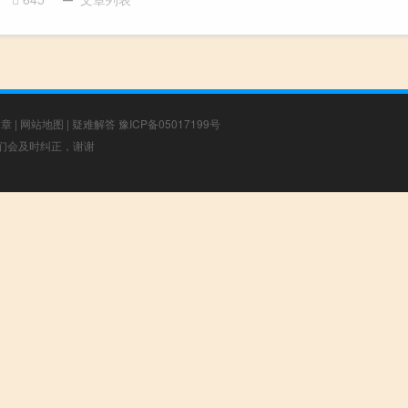
文章
|
网站地图
|
疑难解答
豫ICP备05017199号
，我们会及时纠正，谢谢