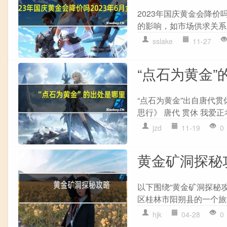
2023年国庆黄金会降价
的影响，如市场供求关系
sslake
11-27
“点石为黄金”
“点石为黄金”出自唐代贯
思行》 唐代 贯休 我爱正
jzd
11-19
0
黄金矿洞探秘
以下围绕“黄金矿洞探秘
区桂林市阳朔县的一个旅游
hjk
04-28
0