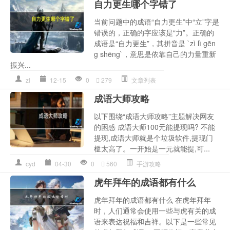
自力更生哪个字错了
当前问题中的成语“自力更生”中“立”字是
错误的，正确的字应该是“力”。正确的
成语是“自力更生”，其拼音是 `zì lì gēn
g shēng`，意思是依靠自己的力量重新
振兴...
zl
12-15
0
279
文章列表
成语大师攻略
以下围绕“成语大师攻略”主题解决网友
的困惑 成语大师100元能提现吗? 不能
提现,成语大师就是个垃圾软件,提现门
槛太高了。一开始是一元就能提,可...
cyd
04-30
0
560
手游攻略
虎年拜年的成语都有什么
虎年拜年的成语都有什么 在虎年拜年
时，人们通常会使用一些与虎有关的成
语来表达祝福和吉祥。以下是一些常见