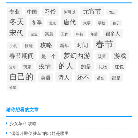
元宵节
习俗
专业
中国
你可以
农历
冬天
唐代
冬季
北京
大学
学校
孩子
宋代
很多人
寓意
工作
宝宝
年初
年龄
春节
攻略
时间
新年
手机
技能
梦幻西游
春节期间
游戏
是一个
汤圆
的人
疫情
的是
红包
礼物
玩家
父母
自己的
还不
诗人
英语
都是
适合
长辈
猜你想看的文章
少女革命 攻略
“偶落吟鞭便驻车”的出处是哪里