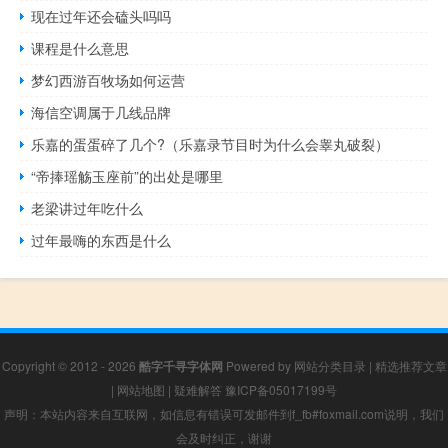
现在过年还会磕头吗吗
课程是什么意思
梦幻西游百牧场如何运营
海信空调属于几线品牌
乐嘉的蛋蛋碎了几个?（乐嘉录节目时为什么会睾丸破裂）
“帝捧瑶觞玉座前”的出处是哪里
老梁讲过年吃什么
过年最嗨的东西是什么
Copyright © 2012 - 2026
酷字千寻字体网
Powered by
网站分类目录
|
精选推荐文章
|
网站地图
|
疑难解答
豫ICP备05017199号
声明：本站内容来自互联网，如信息有错误可发邮件到f_fb#foxmail.com说明，我们
会及时纠正，谢谢