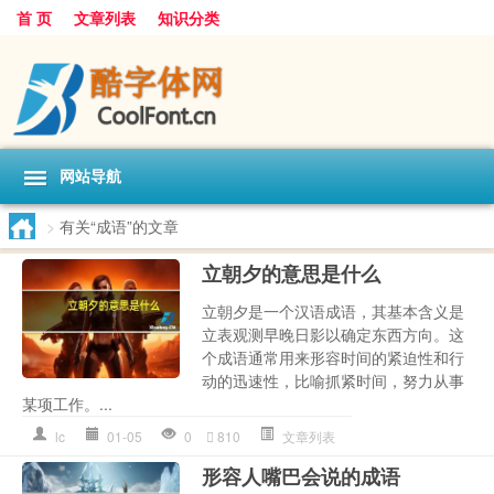
首 页
文章列表
知识分类
网站导航
>
有关“成语”的文章
立朝夕的意思是什么
立朝夕是一个汉语成语，其基本含义是
立表观测早晚日影以确定东西方向。这
个成语通常用来形容时间的紧迫性和行
动的迅速性，比喻抓紧时间，努力从事
某项工作。...
lc
01-05
0
810
文章列表
形容人嘴巴会说的成语