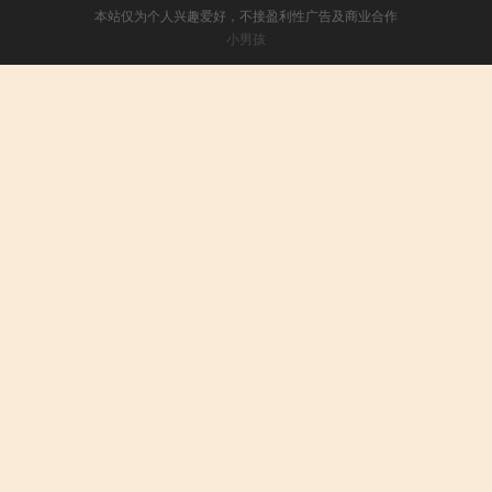
本站仅为个人兴趣爱好，不接盈利性广告及商业合作
小男孩