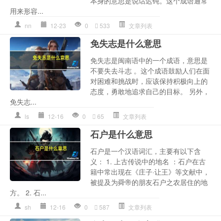
本身的意思是说话迟钝。这个成语通常
用来形容...
nn
12-23
0
533
文章列表
免失志是什么意思
免失志是闽南语中的一个成语，意思是
不要失去斗志 。这个成语鼓励人们在面
对困难和挑战时，应该保持积极向上的
态度，勇敢地追求自己的目标。 另外，
免失志...
ls
12-16
0
65
文章列表
石户是什么意思
石户是一个汉语词汇，主要有以下含
义： 1. 上古传说中的地名 ：石户在古
籍中常出现在《庄子·让王》等文献中，
被提及为舜帝的朋友石户之农居住的地
方。 2. 石...
sh
12-16
0
587
文章列表