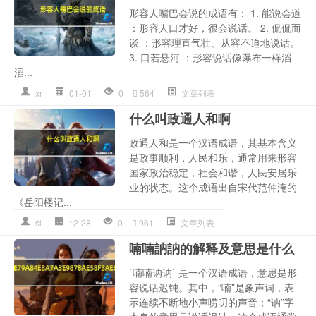
形容人嘴巴会说的成语有： 1. 能说会道
：形容人口才好，很会说话。 2. 侃侃而
谈 ：形容理直气壮、从容不迫地说话。
3. 口若悬河 ：形容说话像瀑布一样滔
滔...
xr
01-01
0
564
文章列表
什么叫政通人和啊
政通人和是一个汉语成语，其基本含义
是政事顺利，人民和乐，通常用来形容
国家政治稳定，社会和谐，人民安居乐
业的状态。这个成语出自宋代范仲淹的
《岳阳楼记...
sl
12-28
0
961
文章列表
喃喃訥訥的解释及意思是什么
`喃喃讷讷` 是一个汉语成语，意思是形
容说话迟钝。其中，“喃”是象声词，表
示连续不断地小声唠叨的声音；“讷”字