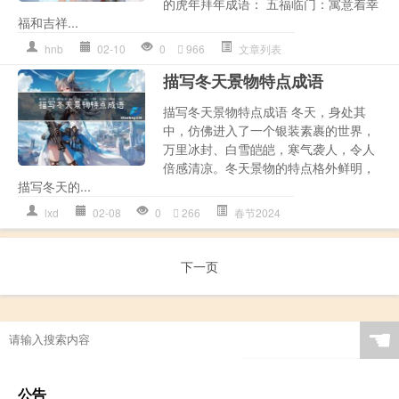
的虎年拜年成语： 五福临门：寓意着幸
福和吉祥...
hnb
02-10
0
966
文章列表
描写冬天景物特点成语
描写冬天景物特点成语 冬天，身处其
中，仿佛进入了一个银装素裹的世界，
万里冰封、白雪皑皑，寒气袭人，令人
倍感清凉。冬天景物的特点格外鲜明，
描写冬天的...
lxd
02-08
0
266
春节2024
下一页
☚
公告