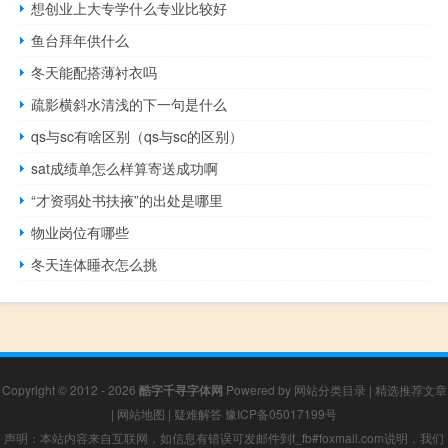
想创业上大专学什么专业比较好
鱼台拜年供什么
冬天能配搭薄衬衣吗
疏影横斜水清浅的下一句是什么
qs与sc有啥区别（qs与sc的区别）
sat成绩单怎么样算寄送成功啊
“才资弱处书扶掖”的出处是哪里
物业岗位有哪些
冬天连体睡衣怎么挑
Copyright © 2012 - 2026
酷字千寻字体网
Powered by
网站分类目录
|
精选推荐文章
|
网站地图
|
疑难解答
豫ICP备05017199号
声明：本站内容来自互联网，如信息有错误可发邮件到f_fb#foxmail.com说明，我们