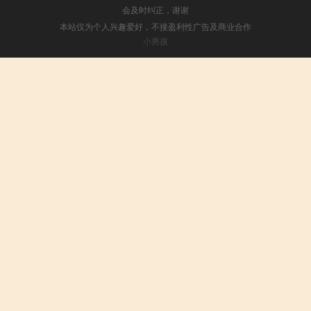
会及时纠正，谢谢
本站仅为个人兴趣爱好，不接盈利性广告及商业合作
小男孩