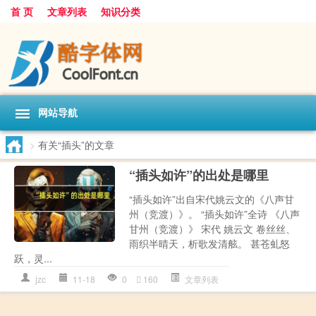
首 页
文章列表
知识分类
网站导航
>
有关“插头”的文章
“插头如许”的出处是哪里
“插头如许”出自宋代姚云文的《八声甘
州（竞渡）》。 “插头如许”全诗 《八声
甘州（竞渡）》 宋代 姚云文 卷丝丝、
雨织半晴天，析歌发清舷。 甚苍虬怒
跃，灵...
jzc
11-18
0
160
文章列表