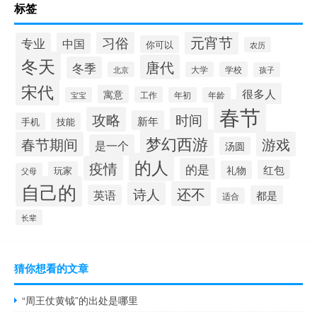
标签
元宵节
习俗
专业
中国
你可以
农历
冬天
唐代
冬季
北京
大学
学校
孩子
宋代
很多人
寓意
工作
宝宝
年初
年龄
春节
攻略
时间
新年
手机
技能
梦幻西游
春节期间
游戏
是一个
汤圆
的人
疫情
的是
红包
礼物
玩家
父母
自己的
还不
诗人
英语
都是
适合
长辈
猜你想看的文章
“周王仗黄钺”的出处是哪里