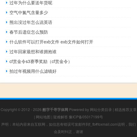
过年为什么要送年货呢
空气中氮气含量多少
熊出没过年怎么说英语
春节后遗症怎么预防
什么软件可以打开exb文件 exb文件如何打开
过年回家最想和谁拥抱谁
cf赏金令s3赛季奖励（cf赏金令）
拍过年视频用什么滤镜好
Copyright © 2012 - 2026
酷字千寻字体网
Powered by
网站分类目录
|
精选推荐文章
|
网站地图
|
疑难解答
豫ICP备05017199号
声明：本站内容来自互联网，如信息有错误可发邮件到f_fb#foxmail.com说明，我们
会及时纠正，谢谢