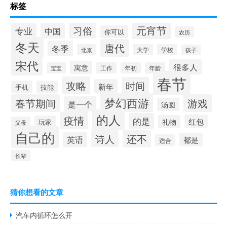
标签
元宵节
习俗
专业
中国
你可以
农历
冬天
唐代
冬季
北京
大学
学校
孩子
宋代
很多人
寓意
工作
宝宝
年初
年龄
春节
攻略
时间
新年
手机
技能
梦幻西游
春节期间
游戏
是一个
汤圆
的人
疫情
的是
红包
礼物
玩家
父母
自己的
还不
诗人
英语
都是
适合
长辈
猜你想看的文章
汽车内循环怎么开