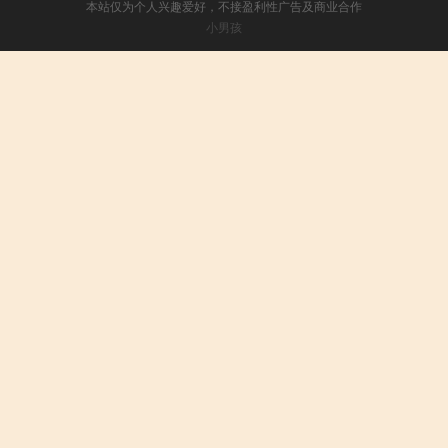
本站仅为个人兴趣爱好，不接盈利性广告及商业合作
小男孩