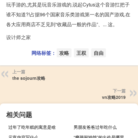
玩手游的,尤其是玩音乐游戏的,说起Cytus这个音游扛把子
谁不知道?!占据96个国家音乐类游戏第一名的国产游戏,在
各大应用商店不乏见到“收藏品一般的作品”、... 这。
设计师之家
网络标签：
攻略
王权
自由
上一篇
the sojourn攻略
下一篇
vn攻略2019
相关问题
过年了吃年糕的寓意是啥
男朋友爸爸过年吃什么
元宵内容写什么
“瘿颈闹鸠鸽”的出处是哪里