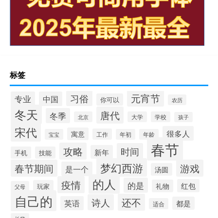
标签
元宵节
习俗
专业
中国
你可以
农历
冬天
唐代
冬季
北京
大学
学校
孩子
宋代
很多人
寓意
工作
宝宝
年初
年龄
春节
攻略
时间
新年
手机
技能
梦幻西游
春节期间
游戏
是一个
汤圆
的人
疫情
的是
红包
礼物
玩家
父母
自己的
还不
诗人
英语
都是
适合