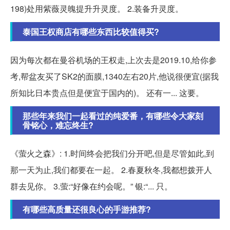
198)处用紫薇灵魄提升升灵度。 2.装备升灵度。
泰国王权商店有哪些东西比较值得买?
因为每次都在曼谷机场的王权走,上次去是2019.10,给你参
考,帮盆友买了SK2的面膜,1340左右20片,他说很便宜(据我
所知比日本贵点但是便宜于国内的)。 还有一... 这要。
那些年来我们一起看过的纯爱番，有哪些令大家刻
骨铭心，难忘终生?
《萤火之森》: 1.时间终会把我们分开吧,但是尽管如此,到
那一天为止,我们都要在一起。 2.春夏秋冬,我都想拨开人
群去见你。 3.萤:“好像在约会呢。” 银:“... 只。
有哪些高质量还很良心的手游推荐?