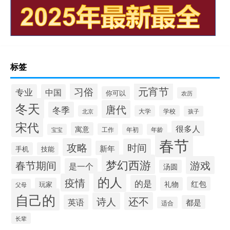
标签
元宵节
习俗
专业
中国
你可以
农历
冬天
唐代
冬季
北京
大学
学校
孩子
宋代
很多人
寓意
工作
宝宝
年初
年龄
春节
攻略
时间
新年
手机
技能
梦幻西游
春节期间
游戏
是一个
汤圆
的人
疫情
的是
红包
礼物
玩家
父母
自己的
还不
诗人
英语
都是
适合
长辈