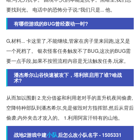
要找到光。 电话中的恐怖分子说:“我们只是... 他。
有哪些游戏的BUG曾经轰动一时?
G,材料... 卡这里了,不能继续,管家在房子里来回跑,这又是
一个死档了。 银衣怪客任务触发不了BUG,这次的BUG需
要一点手段,如果不按照流程内容是无法触发任务,玩家。
潘杰希尔山谷快速被攻下，塔利班启用了谁?啥战
术?
从而加以围剿 2.充分借鉴和利用老对手的直升机夜间偷袭,
空降特种部队到潘杰希尔,先是催毁对方指挥部,然后从背后
偷袭,内外夹击才攻入的。 1.利用阿富汗特有的山地。
小队
战地2游戏中建
后怎么改小队名字 - 1505331