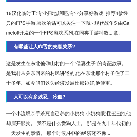
18汉化临时工:专业扫地,啊呸,专业分享好游戏! 推荐4款经
典的FPS手游,喜欢的话可以关注一下哦~ 现代战争5 由Ga
meloft开发的一个FPS游戏系列,在同类手游种数... 拿。
有哪些让人咋舌的夫妻关系?
这是发生在东北偏僻山村的一个“借妻生子”的奇葩故事。
是我村从关东回来的村民讲述的,他在东北那个村子住了二
十多年。如今咱们这边经济发展比那边好,他便重。
人可以有多残忍、冷血?
一个小流氓亲手杀死自己养的小奶狗,小奶狗眼泪汪汪的,他
却眉开眼笑。 我不是什么爱狗人士。 那是在九十年代初的
一天发生的事情。 那个时候,中国的经济还不像...