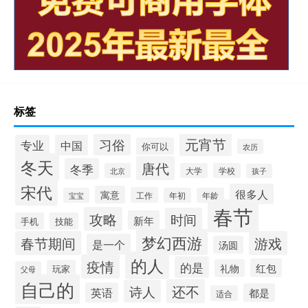
标签
元宵节
习俗
专业
中国
你可以
农历
冬天
唐代
冬季
北京
大学
学校
孩子
宋代
很多人
寓意
工作
宝宝
年初
年龄
春节
攻略
时间
新年
手机
技能
梦幻西游
春节期间
游戏
是一个
汤圆
的人
疫情
的是
红包
礼物
玩家
父母
自己的
还不
诗人
英语
都是
适合