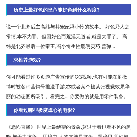
历史上最好色的皇帝能好色到什么程度?
说一个北齐后主高纬与其宠妃冯小怜的故事。 好色乃人之
常情,本不为罪。但因好色而荒淫无道者,就是大罪了。 高
纬是北齐最后一位帝王,冯小怜生性聪明灵巧,善弹...
求推荐游戏?
你可能看过许多页游广告宣传的CG视频,也有可能在刷微
博时被各种营销号推送手游,亦或者某个被某张视觉效果华
丽的动态图所吸引。看完之... 你要做的就是用零件装备。
你看过哪些极度虐心的电影?
《恐怖直播》 世界上最绝望的景象,莫过于看也看不见的黑
暗,与无力抗争。 困境中,人的本能是抗争。黑暗里,我们想