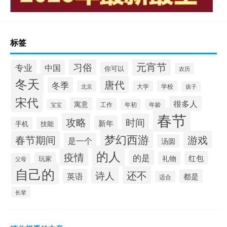
标签
元宵节
习俗
专业
中国
你可以
农历
冬天
唐代
冬季
北京
大学
学校
孩子
宋代
很多人
寓意
工作
宝宝
年初
年龄
春节
攻略
时间
新年
手机
技能
梦幻西游
春节期间
游戏
是一个
汤圆
的人
疫情
的是
红包
礼物
玩家
父母
自己的
还不
诗人
英语
都是
适合
长辈