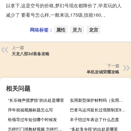
以拿下,这是空号的价格,梦幻号现在都降价了,毕竟玩的人
减少了 要看号怎么样,一般来说,175级,技能160, 。
网络标签：
属性
灵力
龙宫
上一篇
天龙八部3d装备攻略
下一篇
单机攻城荣耀攻略
相关问题
“长乐锺声搅梦惊”的出处是哪里
实用新型保护材料吗（实用新型不保护材料）
拜年祝福视频标题怎么写
巴拿马运河延长过境限制至9月2日
给领导过年短信哪个时候发
丰子恺过年表达了什么态度
怎样打门球教材视频 怎样打门球
“多处淮乡得”的出处是哪里