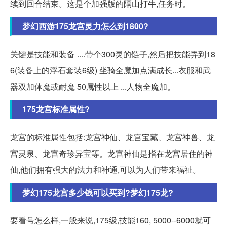
续到回合结束。这是个加强版的隔山打牛,任务时。
梦幻西游175龙宫灵力怎么到1800?
关键是技能和装备 ....带个300灵的链子,然后把技能弄到18
6(装备上的浮石套装6级) 坐骑全魔加点满成长...衣服和武
器双加体魔或耐魔 50属性以上 ...人物全魔加。
175龙宫标准属性?
龙宫的标准属性包括:龙宫神仙、龙宫宝藏、龙宫神兽、龙
宫灵泉、龙宫奇珍异宝等。龙宫神仙是指在龙宫居住的神
仙,他们拥有强大的法力和神通,可以为人们带来福祉。
梦幻175龙宫多少钱可以买到?梦幻175龙?
要看号怎么样,一般来说,175级,技能160, 5000--6000就可