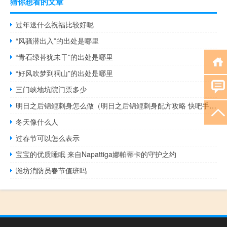
猜你想看的文章
过年送什么祝福比较好呢
“风骚潜出入”的出处是哪里
“青石绿苔犹未干”的出处是哪里
“好风吹梦到祠山”的出处是哪里
三门峡地坑院门票多少
明日之后锦鲤刺身怎么做（明日之后锦鲤刺身配方攻略 快吧手游）
冬天像什么人
过春节可以怎么表示
宝宝的优质睡眠 来自Napattiga娜帕蒂卡的守护之约
潍坊消防员春节值班吗