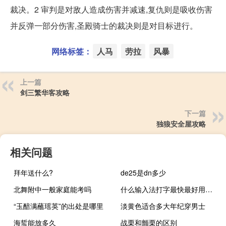
裁决。2 审判是对敌人造成伤害并减速,复仇则是吸收伤害
并反弹一部分伤害,圣殿骑士的裁决则是对目标进行。
网络标签：
人马
劳拉
风暴
上一篇
剑三繁华客攻略
下一篇
独狼安全屋攻略
相关问题
拜年送什么?
de25是dn多少
北舞附中一般家庭能考吗
什么输入法打字最快最好用（什么输入法打字最快）
“玉醅满蘸瑶英”的出处是哪里
淡黄色适合多大年纪穿男士
海蜇能放多久
战栗和颤栗的区别