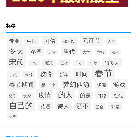
标签
元宵节
习俗
专业
中国
你可以
农历
冬天
唐代
冬季
北京
大学
学校
孩子
宋代
很多人
寓意
工作
宝宝
年初
年龄
春节
攻略
时间
新年
手机
技能
梦幻西游
春节期间
游戏
是一个
汤圆
的人
疫情
的是
红包
礼物
玩家
父母
自己的
还不
诗人
英语
都是
适合
长辈