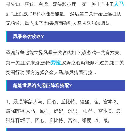
人马
是先知、巫妖、白虎、双头和小鹿。 第一关上个主T,
副T,上沉默,DP和小鹿攒能量。 然后第二关开始上远征队
无脑通。重点来了,如果后面碰到人马带队的法师队。
风暴来袭攻略?
圣魂芬争超能世界风暴来袭攻略如下,该游戏一共有六关。
劳拉
第一关,噩梦来袭,选择
,怒海之心就能顺利过关,第二关
突围行动,我方选择合金人马,暴风猎鹰劳拉...
超能世界浴火远征阵容搭配?
1、最强阵容:人马、回心、丘比特、猩猩、崔、宫本 2、
最强阵容:人马、回心、奶妈、沉思、 虫母 、宫本 3、最
强阵容:塔子、回心、丘比特、宫本、维度... 1、最。