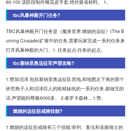
60-100 该阶段制作雕花皮手套,绝对最省材料。 1。
tbc风暴神殿开门任务?
TBC风暴神殿开门任务是《魔兽世界:燃烧的远征》(The B
urning Crusade)扩展中的任务,需要玩家完成一系列任务来
打开风暴神殿的大门。1. 任务起点:任务的起点。
tbc塞纳里奥远征军声望攻略?
1:赞加沼泽,包括塞纳里奥远征队营地,和地图左下角的那个
研究孢子人和沼泽巨人的暗精妹纸的一系列任务,都做完的
话,声望能到尊敬6000多。 2:泰罗卡森林... 1:赞。
燃烧的远征惩戒骑技能?
1 燃烧的远征惩戒骑有三个技能:审判、复仇和圣殿骑士的