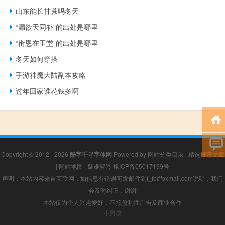
山东能长甘蔗吗冬天
“漏欲天同补”的出处是哪里
“衔恩在玉堂”的出处是哪里
冬天如何穿搭
手游神魔大陆副本攻略
过年回家谁花钱多啊
Copyright © 2012 - 2026
酷字千寻字体网
Powered by
网站分类目录
|
精选推荐文章
|
网站地图
|
疑难解答
豫ICP备05017199号
声明：本站内容来自互联网，如信息有错误可发邮件到f_fb#foxmail.com说明，我们
会及时纠正，谢谢
本站仅为个人兴趣爱好，不接盈利性广告及商业合作
小男孩