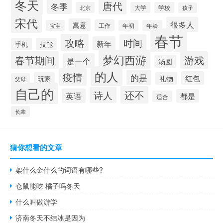
冬天
唐代
冬季
北京
大学
学校
孩子
宋代
很多人
寓意
工作
宝宝
年初
年龄
春节
攻略
时间
新年
手机
技能
梦幻西游
春节期间
游戏
是一个
汤圆
的人
疫情
的是
红包
礼物
玩家
父母
自己的
还不
诗人
英语
都是
适合
长辈
猜你想看的文章
架什么金什么的词语有哪些?
仓鼠能吃 橘子吗冬天
什么叫做游学
济南冬天不结冰是因为