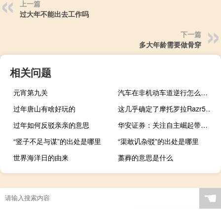
上一篇
过大年不能出去工作吗
下一篇
多大年龄需要做骨穿
相关问题
元宵第九关
汽车在非机动车道逆行怎么处罚
过年唐山有啥好玩的
这几乎确定了摩托罗拉Razr5G万宝龙版将在中国上�
过年如何反驳亲亲的意思
华安证券：关注自主崛起带来的汽车零部件增量机会
“竖子不足与谋”的出处是哪里
“渠敢讥杂驳”的出处是哪里
世界海洋日的由来
藁葬的意思是什么
☚