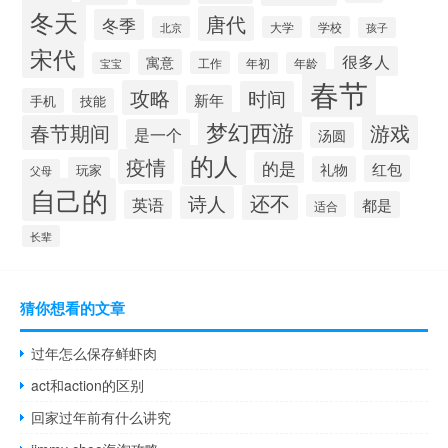
冬天
唐代
冬季
北京
大学
学校
孩子
宋代
很多人
寓意
工作
宝宝
年初
年龄
春节
攻略
时间
新年
手机
技能
梦幻西游
春节期间
游戏
是一个
汤圆
的人
疫情
的是
红包
礼物
玩家
父母
自己的
还不
诗人
英语
都是
适合
长辈
猜你想看的文章
过年怎么保存鲜虾肉
act和action的区别
回家过年前有什么讲究