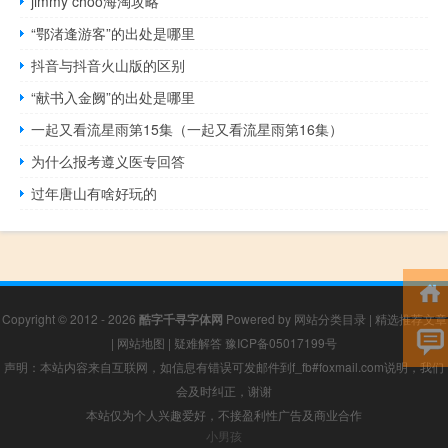
jimmy choo海淘攻略
“鄂渚逢游客”的出处是哪里
抖音与抖音火山版的区别
“献书入金阙”的出处是哪里
一起又看流星雨第15集（一起又看流星雨第16集）
为什么报考遵义医专回答
过年唐山有啥好玩的
Copyright © 2012 - 2026
酷字千寻字体网
Powered by
网站分类目录
|
精选推荐文章
|
网站地图
|
疑难解答
豫ICP备05017199号
声明：本站内容来自互联网，如信息有错误可发邮件到f_fb#foxmail.com说明，我们
会及时纠正，谢谢
本站仅为个人兴趣爱好，不接盈利性广告及商业合作
小男孩