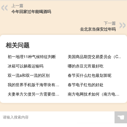
上一篇
今年回家过年能喝酒吗
下一篇
去北京当保安过年吗
相关问题
初一地理11种气候特征判断
美国商品期货交易委员会（CFTC）：截至8月22日当周日元净空头头寸为-95323手合约欧元净多头头寸为158760手合约英镑净多头头寸为59107手合约
冰箱可以躺着运输吗
哪的赤豆元宵最好吃
双一流a和双一流的区别
春节买什么红包最划算呢
我的世界手机版干海带块有什么用
春节电子红包的好处
夫妻单方欠债另一方需要偿还吗
南方电网技术如何（南方电网技术）
☚