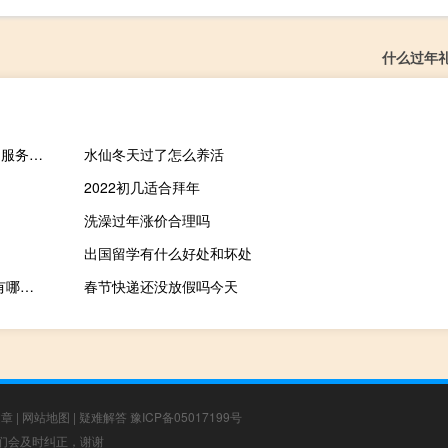
什么过年
2023-11-19 15:20： 因施工，G60沪昆高速梨温段K620（龙虎山服务区附近）往南昌方向通行受阻。--z​​​
水仙冬天过了怎么养活
2022初几适合拜年
洗澡过年涨价合理吗
出国留学有什么好处和坏处
穿越火线AK47的三种使用技巧（穿越火线AK47如何使用 cfAK47有哪些特色）
春节快递还没放假吗今天
文章
|
网站地图
|
疑难解答
豫ICP备05017199号
，我们会及时纠正，谢谢