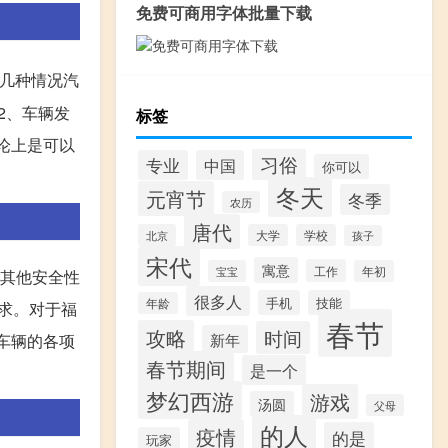
免费可商用字体批量下载
几种情况汽
2、车辆发
标签
论上是可以
习俗
专业
中国
你可以
冬天
元宵节
冬季
农历
唐代
北京
大学
学校
孩子
宋代
寓意
工作
宝宝
年初
及其他安全性
很多人
手机
技能
年龄
求。对于福
春节
攻略
时间
新年
车辆的各项
春节期间
是一个
梦幻西游
游戏
汤圆
父母
的人
疫情
的是
玩家