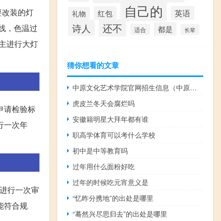
自己的
要改装的灯
英语
红包
礼物
还不
诗人
线，色温过
都是
适合
长辈
主进行大灯
猜你想看的文章
中原文化艺术学院官网招生信息（中原文化艺术学院官网）
虎皮兰冬天会腐烂吗
申请检验标
安徽籍明星大拜年都有谁
行一次年
职高学体育可以考什么学校
初中是中等教育吗
过年用什么面粉好吃
过年的时候吃元宵意义是
要进行一次审
“忆昨分携地”的出处是哪里
能符合规
“蓦然兴尽思归去”的出处是哪里