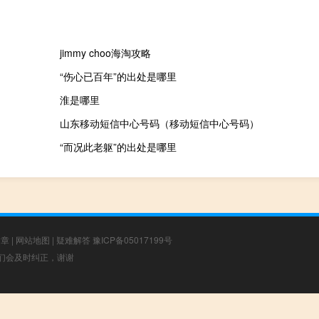
jimmy choo海淘攻略
“伤心已百年”的出处是哪里
淮是哪里
山东移动短信中心号码（移动短信中心号码）
“而况此老躯”的出处是哪里
文章
|
网站地图
|
疑难解答
豫ICP备05017199号
，我们会及时纠正，谢谢