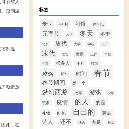
也可节省人
标签
照、控制湿
习俗
专业
中国
你可以
冬天
元宵节
冬季
农历
唐代
北京
大学
学校
孩子
过控制温
宋代
寓意
工作
宝宝
年初
很多人
手机
技能
年龄
春节
攻略
时间
新年
春节期间
是一个
循序渐进放
梦幻西游
游戏
汤圆
父母
的人
疫情
的是
玩家
自己的
英语
红包
礼物
还不
诗人
都是
适合
长辈
。因此，在