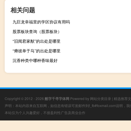
相关问题
九巨龙幸福里的学区协议有用吗
股票板块查询（股票板块）
“旧闻君家猷”的出处是哪里
“瘠彼单于马”的出处是哪里
沉香种类中哪种香味最好
Copyright © 2012 - 2026
酷字千寻字体网
Powered by
网站分类目录
|
精选推荐
声明：本站内容来自互联网，如信息有错误可发邮件到f_fb#foxmail.com说明
本站仅为个人兴趣爱好，不接盈利性广告及商业合作