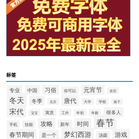
标签
元宵节
习俗
专业
中国
你可以
农历
冬天
唐代
冬季
北京
大学
学校
孩子
宋代
很多人
寓意
工作
宝宝
年初
年龄
春节
攻略
时间
新年
手机
技能
梦幻西游
春节期间
游戏
是一个
汤圆