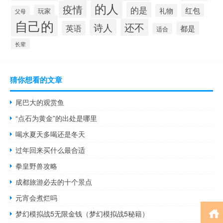
的人
疫情
的是
红包
礼物
玩家
父母
自己的
还不
诗人
英语
都是
适合
长辈
猜你想看的文章
尾巴大的观赏鱼
“点石为黄金”的出处是哪里
喝水夏天多喝还是冬天
过年回来买什么最合适
拳皇野兽攻略
成都旅游必去的十个景点
元宵会煮烂吗
梦幻模拟战5无限金钱（梦幻模拟战5秘籍）