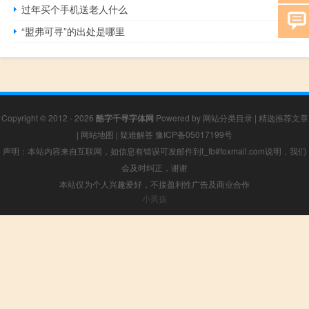
过年买个手机送老人什么
“盟弗可寻”的出处是哪里
Copyright © 2012 - 2026
酷字千寻字体网
Powered by
网站分类目录
|
精选推荐文章
|
网站地图
|
疑难解答
豫ICP备05017199号
声明：本站内容来自互联网，如信息有错误可发邮件到f_fb#foxmail.com说明，我们
会及时纠正，谢谢
本站仅为个人兴趣爱好，不接盈利性广告及商业合作
小男孩