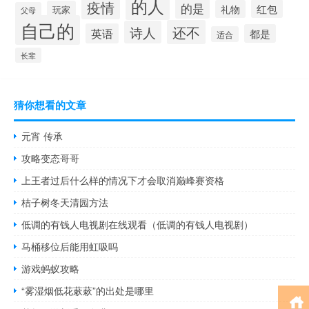
的人
疫情
的是
红包
礼物
玩家
父母
自己的
还不
诗人
英语
都是
适合
长辈
猜你想看的文章
元宵 传承
攻略变态哥哥
上王者过后什么样的情况下才会取消巅峰赛资格
桔子树冬天清园方法
低调的有钱人电视剧在线观看（低调的有钱人电视剧）
马桶移位后能用虹吸吗
游戏蚂蚁攻略
“雾湿烟低花蔌蔌”的出处是哪里