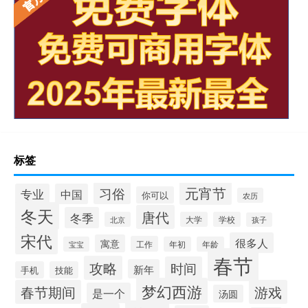
标签
元宵节
习俗
专业
中国
你可以
农历
冬天
唐代
冬季
北京
大学
学校
孩子
宋代
很多人
寓意
工作
宝宝
年初
年龄
春节
攻略
时间
新年
手机
技能
梦幻西游
春节期间
游戏
是一个
汤圆